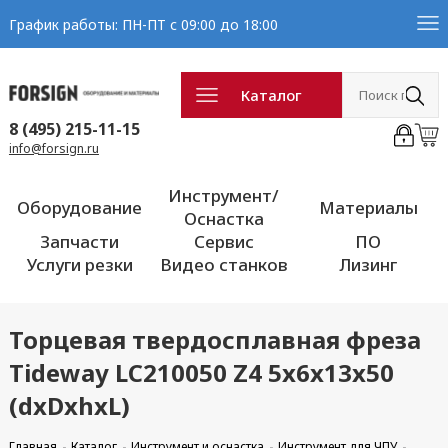
График работы: ПН-ПТ с 09:00 до 18:00
Каталог
8 (495) 215-11-15
info@forsign.ru
Инструмент/
Оборудование
Материалы
Оснастка
Запчасти
Сервис
ПО
Услуги резки
Видео станков
Лизинг
Торцевая твердосплавная фреза
Tideway LC210050 Z4 5x6x13x50
(dxDxhxL)
Главная
Каталог
Инструмент и оснастка
Инструмент для ЧПУ