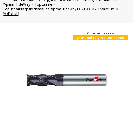
Фрезы TideWay
Торцевые
Торцевая твердосплавная фреза Tideway LC210050 Z3 5x6x13x50
(dxDxhxL)
Cрок поставки
уточняйте у менеджеров