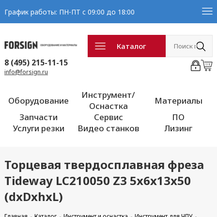
График работы: ПН-ПТ с 09:00 до 18:00
Каталог
8 (495) 215-11-15
info@forsign.ru
Инструмент/
Оборудование
Материалы
Оснастка
Запчасти
Сервис
ПО
Услуги резки
Видео станков
Лизинг
Торцевая твердосплавная фреза
Tideway LC210050 Z3 5x6x13x50
(dxDxhxL)
Главная
Каталог
Инструмент и оснастка
Инструмент для ЧПУ