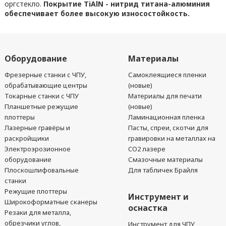
оргстекло.
Покрытие TiAlN - нитрид титана-алюминия
обеспечивает более высокую износостойкость.
Оборудование
Материалы
Фрезерные станки с ЧПУ,
Самоклеящиеся пленки
обрабатывающие центры
(новые)
Токарные станки с ЧПУ
Материалы для печати
Планшетные режущие
(новые)
плоттеры
Ламинационная пленка
Лазерные гравёры и
Пасты, спреи, скотчи для
раскройщики
гравировки на металлах на
Электроэрозионное
CO2 лазере
оборудование
Смазочные материалы
Плоскошлифовальные
Для табличек Брайля
станки
Режущие плоттеры
Инструмент и
Широкоформатные сканеры
оснастка
Резаки для металла,
обрезчики углов,
Инструмент для ЧПУ