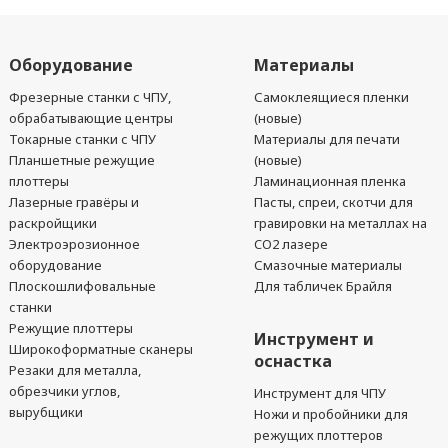
Оборудование
Материалы
Фрезерные станки с ЧПУ,
Самоклеящиеся пленки
обрабатывающие центры
(новые)
Токарные станки с ЧПУ
Материалы для печати
Планшетные режущие
(новые)
плоттеры
Ламинационная пленка
Лазерные гравёры и
Пасты, спреи, скотчи для
раскройщики
гравировки на металлах на
Электроэрозионное
CO2 лазере
оборудование
Смазочные материалы
Плоскошлифовальные
Для табличек Брайля
станки
Режущие плоттеры
Инструмент и
Широкоформатные сканеры
оснастка
Резаки для металла,
обрезчики углов,
Инструмент для ЧПУ
вырубщики
Ножи и пробойники для
режущих плоттеров