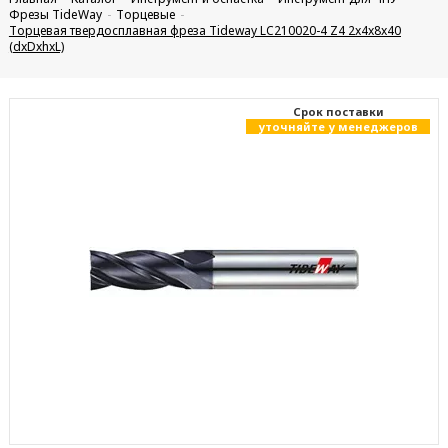
Фрезы TideWay
Торцевые
Торцевая твердосплавная фреза Tideway LC210020-4 Z4 2x4x8x40
(dxDxhxL)
Cрок поставки
уточняйте у менеджеров