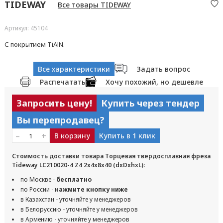
TIDEWAY
Все товары TIDEWAY
Артикул: 45104
С покрытием TiAlN.
Все характеристики
Задать вопрос
Распечатать
Хочу похожий, но дешевле
Запросить цену!
Купить через тендер
Вы перепродавец?
–
+
В корзину
Купить в 1 клик
Стоимость доставки товара Торцевая твердосплавная фреза
Tideway LC210020-4 Z4 2x4x8x40 (dxDxhxL):
по Москве -
бесплатно
по России -
нажмите кнопку ниже
в Казахстан - уточняйте у менеджеров
в Белоруссию - уточняйте у менеджеров
в Армению - уточняйте у менеджеров