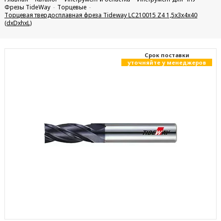
Фрезы TideWay
Торцевые
Торцевая твердосплавная фреза Tideway LC210015 Z4 1,5x3x4x40
(dxDxhxL)
Cрок поставки
уточняйте у менеджеров