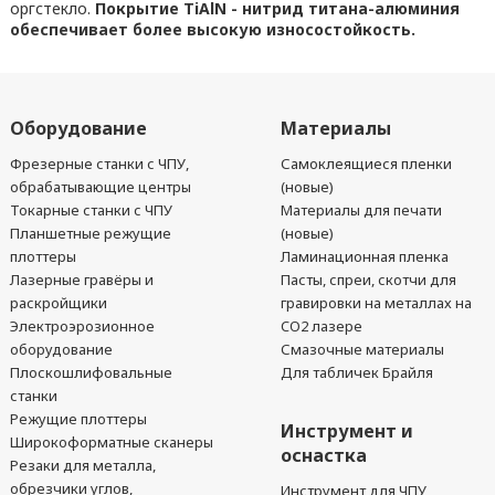
оргстекло.
Покрытие TiAlN - нитрид титана-алюминия
обеспечивает более высокую износостойкость.
Оборудование
Материалы
Фрезерные станки с ЧПУ,
Самоклеящиеся пленки
обрабатывающие центры
(новые)
Токарные станки с ЧПУ
Материалы для печати
Планшетные режущие
(новые)
плоттеры
Ламинационная пленка
Лазерные гравёры и
Пасты, спреи, скотчи для
раскройщики
гравировки на металлах на
Электроэрозионное
CO2 лазере
оборудование
Смазочные материалы
Плоскошлифовальные
Для табличек Брайля
станки
Режущие плоттеры
Инструмент и
Широкоформатные сканеры
оснастка
Резаки для металла,
обрезчики углов,
Инструмент для ЧПУ