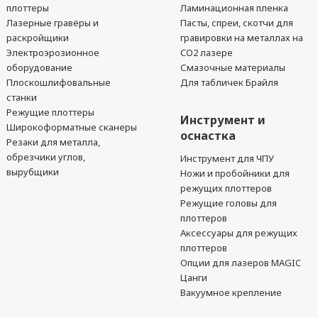
плоттеры
Ламинационная пленка
Лазерные гравёры и
Пасты, спреи, скотчи для
раскройщики
гравировки на металлах на
Электроэрозионное
CO2 лазере
оборудование
Смазочные материалы
Плоскошлифовальные
Для табличек Брайля
станки
Режущие плоттеры
Инструмент и
Широкоформатные сканеры
оснастка
Резаки для металла,
обрезчики углов,
Инструмент для ЧПУ
вырубщики
Ножи и пробойники для
режущих плоттеров
Режущие головы для
плоттеров
Аксессуары для режущих
плоттеров
Опции для лазеров MAGIC
Цанги
Вакуумное крепление