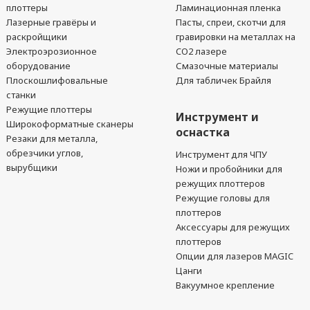
плоттеры
Ламинационная пленка
Лазерные гравёры и
Пасты, спреи, скотчи для
раскройщики
гравировки на металлах на
Электроэрозионное
CO2 лазере
оборудование
Смазочные материалы
Плоскошлифовальные
Для табличек Брайля
станки
Режущие плоттеры
Инструмент и
Широкоформатные сканеры
оснастка
Резаки для металла,
обрезчики углов,
Инструмент для ЧПУ
вырубщики
Ножи и пробойники для
режущих плоттеров
Режущие головы для
плоттеров
Аксессуары для режущих
плоттеров
Опции для лазеров MAGIC
Цанги
Вакуумное крепление