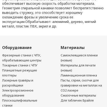
обеспечивает высокую скорость обработки материала.
Геометрия спиральной канавки позволяет беспрепятственно
выводить стружку, это способствует хорошему
охлаждению фрезы и увеличению срока ее
эксплуатации.Обрабатывают: алюминий, дерево, мягкий
металл, пластик ПВХ, акрил и др.
Оборудование
Материалы
Фрезерные станки с ЧПУ,
Самоклеящиеся пленки
обрабатывающие центры
(новые)
Токарные станки с ЧПУ
Материалы для печати
Планшетные режущие
(новые)
плоттеры
Ламинационная пленка
Лазерные гравёры и
Пасты, спреи, скотчи для
раскройщики
гравировки на металлах на
Электроэрозионное
CO2 лазере
оборудование
Смазочные материалы
Плоскошлифовальные
Для табличек Брайля
станки