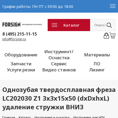
График работы: ПН-ПТ с 09:00 до 18:00
Каталог
8 (495) 215-11-15
info@forsign.ru
Инструмент/
Оборудование
Материалы
Оснастка
Запчасти
Сервис
ПО
Услуги резки
Видео станков
Лизинг
Однозубая твердосплавная фреза
LC202030 Z1 3x3x15x50 (dxDxhxL)
удаление стружки ВНИЗ
Главная
Каталог
Инструмент и оснастка
Инструмент для ЧПУ