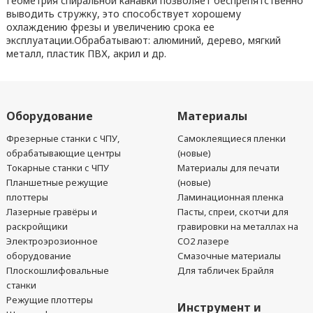
Геометрия спиральной канавки позволяет беспрепятственно
выводить стружку, это способствует хорошему
охлаждению фрезы и увеличению срока ее
эксплуатации.Обрабатывают: алюминий, дерево, мягкий
металл, пластик ПВХ, акрил и др.
Оборудование
Материалы
Фрезерные станки с ЧПУ,
Самоклеящиеся пленки
обрабатывающие центры
(новые)
Токарные станки с ЧПУ
Материалы для печати
Планшетные режущие
(новые)
плоттеры
Ламинационная пленка
Лазерные гравёры и
Пасты, спреи, скотчи для
раскройщики
гравировки на металлах на
Электроэрозионное
CO2 лазере
оборудование
Смазочные материалы
Плоскошлифовальные
Для табличек Брайля
станки
Режущие плоттеры
Инструмент и