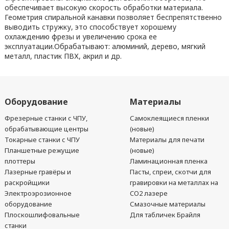
обеспечивает высокую скорость обработки материала.
Геометрия спиральной канавки позволяет беспрепятственно
выводить стружку, это способствует хорошему
охлаждению фрезы и увеличению срока ее
эксплуатации.Обрабатывают: алюминий, дерево, мягкий
металл, пластик ПВХ, акрил и др.
Оборудование
Материалы
Фрезерные станки с ЧПУ,
Самоклеящиеся пленки
обрабатывающие центры
(новые)
Токарные станки с ЧПУ
Материалы для печати
Планшетные режущие
(новые)
плоттеры
Ламинационная пленка
Лазерные гравёры и
Пасты, спреи, скотчи для
раскройщики
гравировки на металлах на
Электроэрозионное
CO2 лазере
оборудование
Смазочные материалы
Плоскошлифовальные
Для табличек Брайля
станки