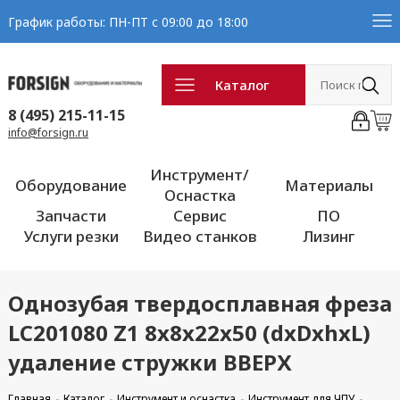
График работы: ПН-ПТ с 09:00 до 18:00
Каталог
8 (495) 215-11-15
info@forsign.ru
Инструмент/
Оборудование
Материалы
Оснастка
Запчасти
Сервис
ПО
Услуги резки
Видео станков
Лизинг
Однозубая твердосплавная фреза
LC201080 Z1 8x8x22x50 (dxDxhxL)
удаление стружки ВВЕРХ
Главная
Каталог
Инструмент и оснастка
Инструмент для ЧПУ