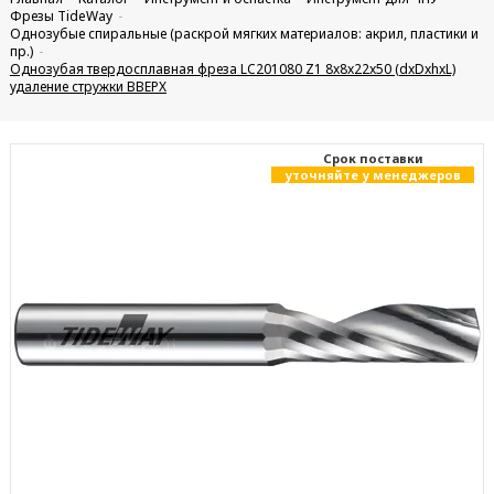
Фрезы TideWay
Однозубые спиральные (раскрой мягких материалов: акрил, пластики и
пр.)
Однозубая твердосплавная фреза LC201080 Z1 8x8x22x50 (dxDxhxL)
удаление стружки ВВЕРХ
Cрок поставки
уточняйте у менеджеров