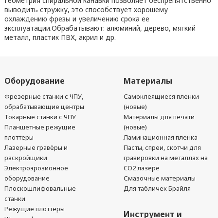
Геометрия спиральной канавки позволяет беспрепятственно
выводить стружку, это способствует хорошему
охлаждению фрезы и увеличению срока ее
эксплуатации.Обрабатывают: алюминий, дерево, мягкий
металл, пластик ПВХ, акрил и др.
Оборудование
Материалы
Фрезерные станки с ЧПУ,
Самоклеящиеся пленки
обрабатывающие центры
(новые)
Токарные станки с ЧПУ
Материалы для печати
Планшетные режущие
(новые)
плоттеры
Ламинационная пленка
Лазерные гравёры и
Пасты, спреи, скотчи для
раскройщики
гравировки на металлах на
Электроэрозионное
CO2 лазере
оборудование
Смазочные материалы
Плоскошлифовальные
Для табличек Брайля
станки
Режущие плоттеры
Инструмент и