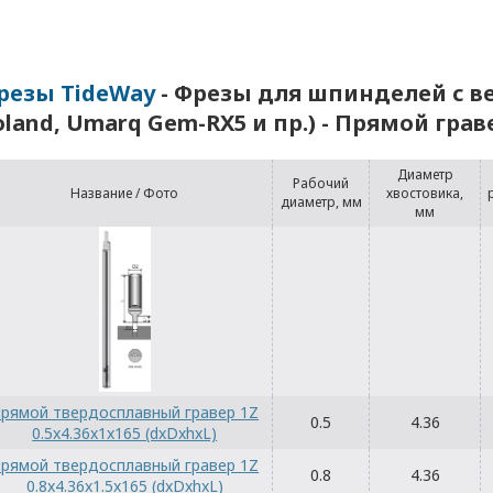
резы TideWay
- Фрезы для шпинделей с ве
oland, Umarq Gem-RX5 и пр.) - Прямой грав
Диаметр
Рабочий
Название / Фото
хвостовика,
диаметр, мм
мм
рямой твердосплавный гравер 1Z
0.5
4.36
0.5x4.36x1x165 (dxDxhxL)
рямой твердосплавный гравер 1Z
0.8
4.36
0.8x4.36x1.5x165 (dxDxhxL)