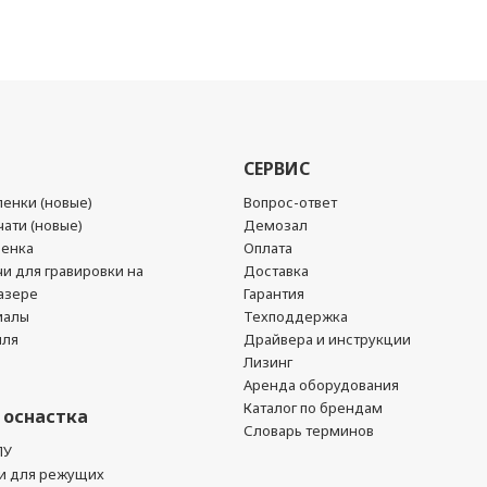
СЕРВИС
енки (новые)
Вопрос-ответ
ати (новые)
Демозал
ленка
Оплата
чи для гравировки на
Доставка
азере
Гарантия
иалы
Техподдержка
йля
Драйвера и инструкции
Лизинг
Аренда оборудования
Каталог по брендам
 оснастка
Словарь терминов
ПУ
и для режущих