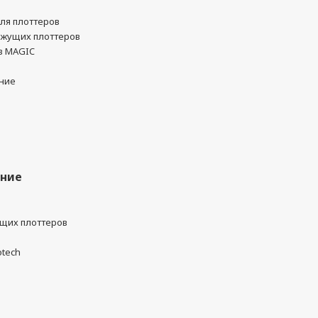
ля плоттеров
ежущих плоттеров
в MAGIC
ние
ание
ущих плоттеров
otech