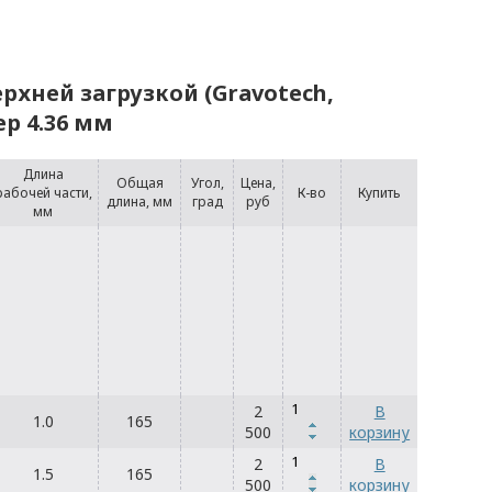
рхней загрузкой (Gravotech,
ер 4.36 мм
Длина
Общая
Угол,
Цена,
рабочей части,
К-во
Купить
длина, мм
град
руб
мм
2
В
1.0
165
500
корзину
2
В
1.5
165
500
корзину