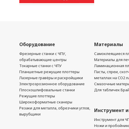
Оборудование
Материалы
Фрезерные станки с ЧПУ,
Самоклеящиеся пл
обрабатывающие центры
Материалы для печ
Токарные станки с ЧПУ
Ламинационная п
Планшетные режущие плоттеры
Пасты, спреи, скот
Лазерные гравёры и раскройщики
металлах на CO2 л
Электроэрозионное оборудование
Смазочные матер
Плоскошлифовальные станки
Для табличек Бра
Режущие плоттеры
Широкоформатные сканеры
Резаки для металла, обрезчики углов,
Инструмент и
вырубщики
Инструмент для Ч
Ножи и пробойник