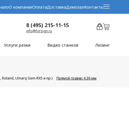
чало
О компании
Оплата
Доставка
Демозал
Контакты
8 (495) 215-11-15
info@forsign.ru
Услуги резки
Видео станков
Лизинг
, Roland, Umarq Gem-RX5 и пр.)
Прямой гравер 4.36 мм