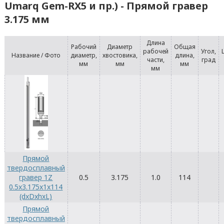
Umarq Gem-RX5 и пр.) - Прямой гравер
3.175 мм
Длина
Рабочий
Диаметр
Общая
рабочей
Угол,
Название / Фото
диаметр,
хвостовика,
длина,
части,
град
мм
мм
мм
мм
Прямой
твердосплавный
гравер 1Z
0.5
3.175
1.0
114
0.5x3.175x1x114
(dxDxhxL)
Прямой
твердосплавный