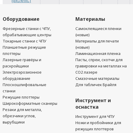
(dxDxhxL)
Оборудование
Материалы
Фрезерные станки с ЧПУ,
Самоклеящиеся пленки
обрабатывающие центры
(новые)
Токарные станки с ЧПУ
Материалы для печати
Планшетные режущие
(новые)
плоттеры
Ламинационная пленка
Лазерные гравёры и
Пасты, спреи, скотчи для
раскройщики
гравировки на металлах на
Электроэрозионное
CO2 лазере
оборудование
Смазочные материалы
Плоскошлифовальные
Для табличек Брайля
станки
Режущие плоттеры
Инструмент и
Широкоформатные сканеры
оснастка
Резаки для металла,
обрезчики углов,
Инструмент для ЧПУ
вырубщики
Ножи и пробойники для
режущих плоттеров