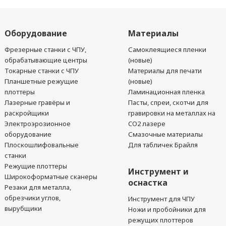
Оборудование
Материалы
Фрезерные станки с ЧПУ,
Самоклеящиеся пленки
обрабатывающие центры
(новые)
Токарные станки с ЧПУ
Материалы для печати
Планшетные режущие
(новые)
плоттеры
Ламинационная пленка
Лазерные гравёры и
Пасты, спреи, скотчи для
раскройщики
гравировки на металлах на
Электроэрозионное
CO2 лазере
оборудование
Смазочные материалы
Плоскошлифовальные
Для табличек Брайля
станки
Режущие плоттеры
Инструмент и
Широкоформатные сканеры
оснастка
Резаки для металла,
обрезчики углов,
Инструмент для ЧПУ
вырубщики
Ножи и пробойники для
режущих плоттеров