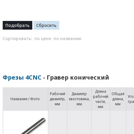
Сортировать:
по цене
по названию
Фрезы 4CNC
- Гравер конический
Длина
Рабочий
Диаметр
Общая
рабочей
Уго
Название / Фото
диаметр,
хвостовика,
длина,
части,
гр
мм
мм
мм
мм