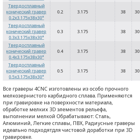
Твердосплавный
конический гравер
0.2
3.175
38
30
0.2x3.175x38x30°
Твердосплавный
конический гравер
0.3
3.175
38
30
0.3x3.175x38x30°
Твердосплавный
конический гравер
0.4
3.175
38
30
0.4x3.175x38x30°
Твердосплавный
конический гравер
0.5
3.175
38
30
0.5x3.175x38x30°
Все граверы 4CNC изготовлены из особо прочного
мелкозернистого карбидного сплава. Применяются
при гравировке на поверхности материала,
обработке мелких 3D элементов рельефа,
выполнении мелкой Обрабатывают: Сталь,
Алюминий, Легкие сплавы, ПВХ, Радиусные граверы
идеально подходятдля чистовой доработки при 3D
гравировке.