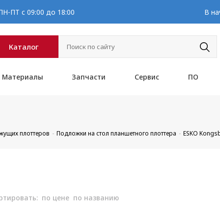
Н-ПТ с 09:00 до 18:00
В на
Каталог
Материалы
Запчасти
Сервис
ПО
ежущих плоттеров
Подложки на стол планшетного плоттера
ESKO Kongs
ртировать:
по цене
по названию