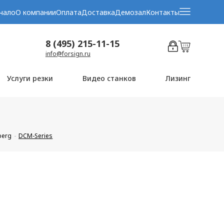
чало
О компании
Оплата
Доставка
Демозал
Контакты
8 (495) 215-11-15
info@forsign.ru
Услуги резки
Видео станков
Лизинг
berg
DCM-Series