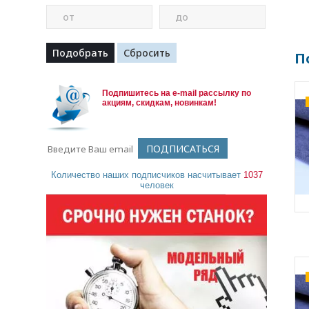
от
до
П
Подпишитесь на e-mail рассылку по
акциям, скидкам, новинкам!
Количество наших подписчиков насчитывает
1037
человек