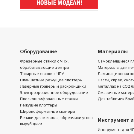
Оборудование
Материалы
Фрезерные станки с ЧПУ,
Самоклеящиеся пл
обрабатывающие центры
Материалы для печ
Токарные станки с ЧПУ
Ламинационная п
Планшетные режущие плоттеры
Пасты, спреи, скот
Лазерные гравёры и раскройщики
металлах на CO2 л
Электроэрозионное оборудование
Смазочные матер
Плоскошлифовальные станки
Для табличек Бра
Режущие плоттеры
Широкоформатные сканеры
Резаки для металла, обрезчики углов,
Инструмент и
вырубщики
Инструмент для Ч