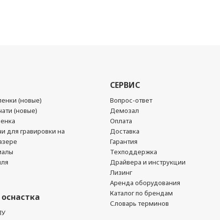
СЕРВИС
енки (новые)
Вопрос-ответ
ати (новые)
Демозал
ленка
Оплата
чи для гравировки на
Доставка
азере
Гарантия
иалы
Техподдержка
йля
Драйвера и инструкции
Лизинг
Аренда оборудования
Каталог по брендам
 оснастка
Словарь терминов
ПУ