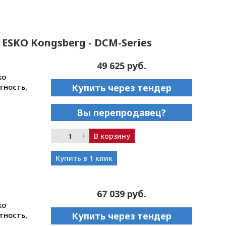
 ESKO Kongsberg - DCM-Series
49 625 руб.
ko
тность,
Купить через тендер
Вы перепродавец?
–
+
В корзину
Купить в 1 клик
67 039 руб.
ko
тность,
Купить через тендер