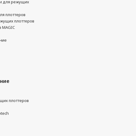
и для режущих
ля плоттеров
ежущих плоттеров
в MAGIC
ние
ание
ущих плоттеров
otech