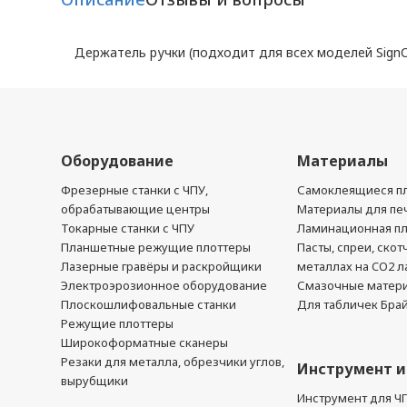
Держатель ручки (подходит для всех моделей SignC
Оборудование
Материалы
Фрезерные станки с ЧПУ,
Самоклеящиеся пл
обрабатывающие центры
Материалы для печ
Токарные станки с ЧПУ
Ламинационная п
Планшетные режущие плоттеры
Пасты, спреи, скот
Лазерные гравёры и раскройщики
металлах на CO2 л
Электроэрозионное оборудование
Смазочные матер
Плоскошлифовальные станки
Для табличек Бра
Режущие плоттеры
Широкоформатные сканеры
Резаки для металла, обрезчики углов,
Инструмент и
вырубщики
Инструмент для Ч