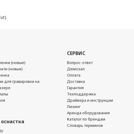
ut)
СЕРВИС
енки (новые)
Вопрос-ответ
ати (новые)
Демозал
ленка
Оплата
чи для гравировки на
Доставка
азере
Гарантия
иалы
Техподдержка
йля
Драйвера и инструкции
Лизинг
Аренда оборудования
Каталог по брендам
 оснастка
Словарь терминов
ПУ