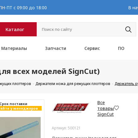
Н-ПТ с 09:00 до 18:00
В на
Каталог
Материалы
Запчасти
Сервис
ПО
ля всех моделей SignCut)
ежущих плоттеров
Держатели ножа для режущих плоттеров
Держатель ру
Все
Cрок поставки
товары
яйте у менеджеров
SignCut
Артикул: 500121