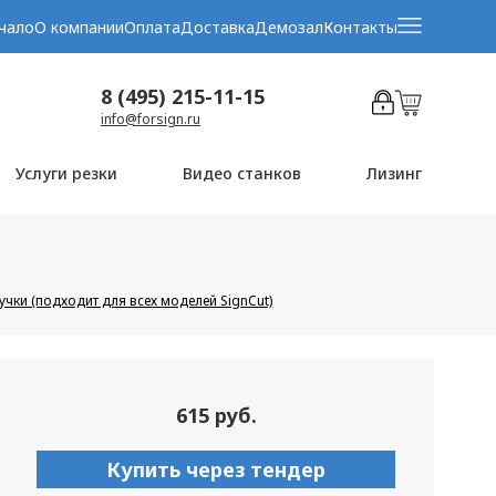
чало
О компании
Оплата
Доставка
Демозал
Контакты
8 (495) 215-11-15
info@forsign.ru
Услуги резки
Видео станков
Лизинг
чки (подходит для всех моделей SignCut)
615 руб.
Купить через тендер