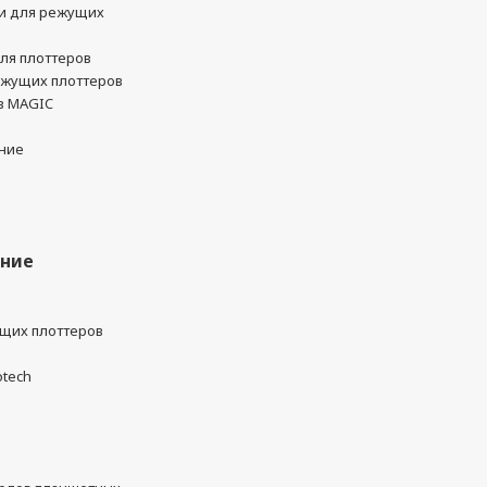
и для режущих
ля плоттеров
ежущих плоттеров
в MAGIC
ние
ание
ущих плоттеров
otech