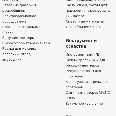
Лазерные гравёры и
Пасты, спреи, скотчи для
раскройщики
гравировки на металлах на
Электроэрозионное
CO2 лазере
оборудование
Смазочные материалы
Плоскошлифовальные
Для табличек Брайля
станки
Режущие плоттеры
Инструмент и
Широкоформатные сканеры
оснастка
Резаки для металла,
обрезчики углов,
Инструмент для ЧПУ
вырубщики
Ножи и пробойники для
режущих плоттеров
Режущие головы для
плоттеров
Аксессуары для режущих
плоттеров
Опции для лазеров MAGIC
Цанги
Вакуумное крепление