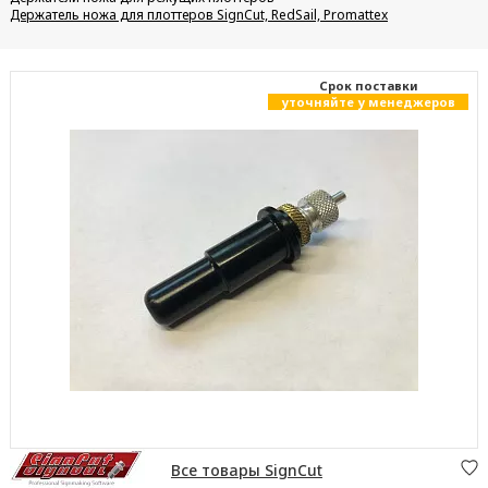
Держатель ножа для плоттеров SignCut, RedSail, Promattex
Cрок поставки
уточняйте у менеджеров
Все товары SignCut