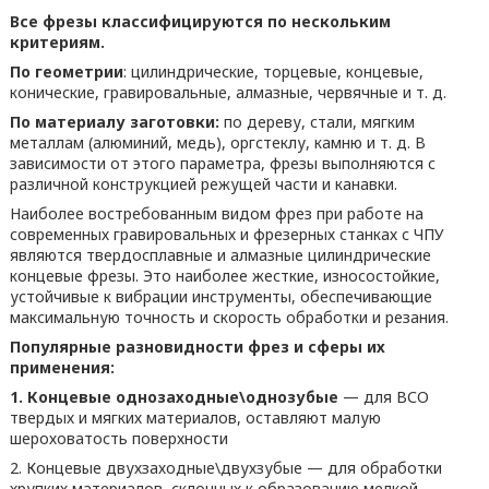
Все фрезы классифицируются по нескольким
критериям.
По геометрии
: цилиндрические, торцевые, концевые,
конические, гравировальные, алмазные, червячные и т. д.
По материалу заготовки:
по дереву, стали, мягким
металлам (алюминий, медь), оргстеклу, камню и т. д. В
зависимости от этого параметра, фрезы выполняются с
различной конструкцией режущей части и канавки.
Наиболее востребованным видом фрез при работе на
современных гравировальных и фрезерных станках с ЧПУ
являются твердосплавные и алмазные цилиндрические
концевые фрезы. Это наиболее жесткие, износостойкие,
устойчивые к вибрации инструменты, обеспечивающие
максимальную точность и скорость обработки и резания.
Популярные разновидности фрез и сферы их
применения:
1. Концевые однозаходные\однозубые
— для ВСО
твердых и мягких материалов, оставляют малую
шероховатость поверхности
2. Концевые двухзаходные\двухзубые — для обработки
хрупких материалов, склонных к образованию мелкой