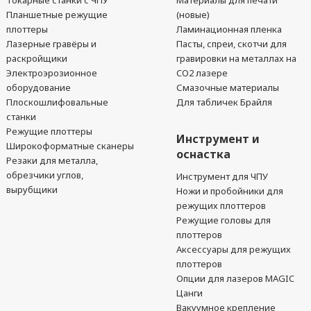
Токарные станки с ЧПУ
Материалы для печати
Планшетные режущие
(новые)
плоттеры
Ламинационная пленка
Лазерные гравёры и
Пасты, спреи, скотчи для
раскройщики
гравировки на металлах на
Электроэрозионное
CO2 лазере
оборудование
Смазочные материалы
Плоскошлифовальные
Для табличек Брайля
станки
Режущие плоттеры
Инструмент и
Широкоформатные сканеры
оснастка
Резаки для металла,
обрезчики углов,
Инструмент для ЧПУ
вырубщики
Ножи и пробойники для
режущих плоттеров
Режущие головы для
плоттеров
Аксессуары для режущих
плоттеров
Опции для лазеров MAGIC
Цанги
Вакуумное крепление