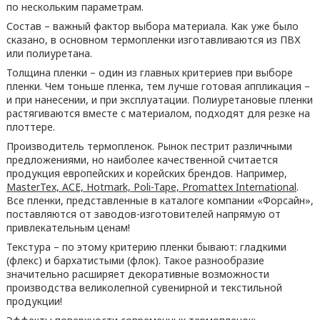
по нескольким параметрам.
Состав – важный фактор выбора материала. Как уже было
сказано, в основном термопленки изготавливаются из ПВХ
или полиуретана.
Толщина пленки – один из главных критериев при выборе
пленки. Чем тоньше пленка, тем лучше готовая аппликация –
и при нанесении, и при эксплуатации. Полиуретановые пленки
растягиваются вместе с материалом, подходят для резке на
плоттере.
Производитель термопленок. Рынок пестрит различными
предложениями, но наиболее качественной считается
продукция европейских и корейских брендов. Например,
MasterTex, ACE, Hotmark, Poli-Tape, Promattex International
.
Все пленки, представленные в каталоге компании «Форсайн»,
поставляются от заводов-изготовителей напрямую от
привлекательным ценам!
Текстура – по этому критерию пленки бывают: гладкими
(флекс) и бархатистыми (флок). Такое разнообразие
значительно расширяет декоративные возможности
производства великолепной сувенирной и текстильной
продукции!