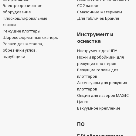
Электроэрозионное
CO2 лазере
оборудование
Смазочные материалы
Плоскошлифовальные
Для табличек Брайля
станки
Режущие плоттеры
Инструмент и
Широкоформатные сканеры
оснастка
Резаки для металла,
обрезчики углов,
Инструмент для ЧПУ
вырубщики
Ножи и пробойники для
режущих плоттеров
Режущие головы для
плоттеров
Аксессуары для режущих
плоттеров
Опции для лазеров MAGIC
Цанги
Вакуумное крепление
ПО