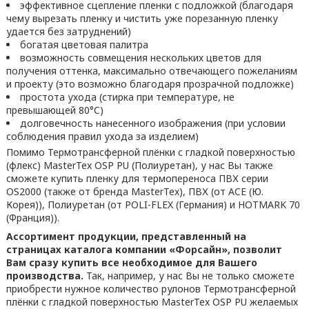
эффективное сцепление пленки с подложкой (благодаря
чему вырезать пленку и чистить уже порезанную пленку
удается без затруднений)
богатая цветовая палитра
возможность совмещения нескольких цветов для
получения оттенка, максимально отвечающего пожеланиям
и проекту (это возможно благодаря прозрачной подложке)
простота ухода (стирка при температуре, не
превышающей 80°C)
долговечность нанесенного изображения (при условии
соблюдения правил ухода за изделием)
Помимо Термотрансферной плёнки с гладкой поверхностью
(флекс) MasterTex OSP PU (Полиуретан), у нас Вы также
сможете купить пленку для термопереноса ПВХ серии
OS2000 (также от бренда MasterTex), ПВХ (от ACE (Ю.
Корея)), Полиуретан (от POLI-FLEX (Германия) и HOTMARK 70
(Франция)).
Ассортимент продукции, представленный на
страницах каталога компании «Форсайн», позволит
Вам сразу купить все необходимое для Вашего
производства.
Так, например, у нас Вы не только сможете
приобрести нужное количество рулонов Термотрансферной
плёнки с гладкой поверхностью MasterTex OSP PU желаемых