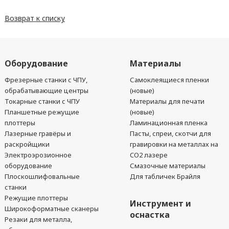
Возврат к списку
Оборудование
Материалы
Фрезерные станки с ЧПУ,
Самоклеящиеся пленки
обрабатывающие центры
(новые)
Токарные станки с ЧПУ
Материалы для печати
Планшетные режущие
(новые)
плоттеры
Ламинационная пленка
Лазерные гравёры и
Пасты, спреи, скотчи для
раскройщики
гравировки на металлах на
Электроэрозионное
CO2 лазере
оборудование
Смазочные материалы
Плоскошлифовальные
Для табличек Брайля
станки
Режущие плоттеры
Инструмент и
Широкоформатные сканеры
оснастка
Резаки для металла,