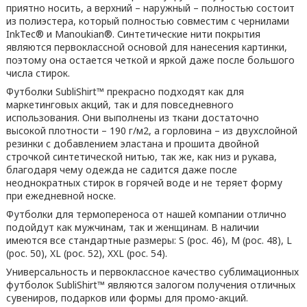
приятно носить, а верхний – наружный – полностью состоит
из полиэстера, который полностью совместим с чернилами
InkTec® и Manoukian®. Синтетические нити покрытия
являются первоклассной основой для нанесения картинки,
поэтому она остается четкой и яркой даже после большого
числа стирок.
Футболки SubliShirt™ прекрасно подходят как для
маркетинговых акций, так и для повседневного
использования. Они выполнены из ткани достаточно
высокой плотности – 190 г/м2, а горловина – из двухслойной
резинки с добавлением эластана и прошита двойной
строчкой синтетической нитью, так же, как низ и рукава,
благодаря чему одежда не садится даже после
неоднократных стирок в горячей воде и не теряет форму
при ежедневной носке.
Футболки для термопереноса от нашей компании отлично
подойдут как мужчинам, так и женщинам. В наличии
имеются все стандартные размеры: S (рос. 46), M (рос. 48), L
(рос. 50), XL (рос. 52), XXL (рос. 54).
Универсальность и первоклассное качество сублимационных
футболок SubliShirt™ являются залогом получения отличных
сувениров, подарков или формы для промо-акций.