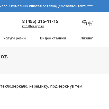
чало
О компании
Оплата
Доставка
Демозал
Контакты
8 (495) 215-11-15
info@forsign.ru
Услуги резки
Видео станков
Лизинг
oz.
текло,зеркало, керамику, подчеркнув тем