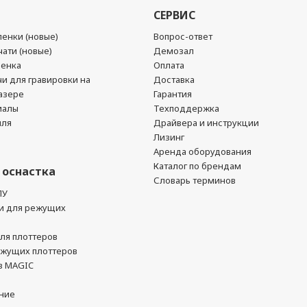
СЕРВИС
енки (новые)
Вопрос-ответ
ати (новые)
Демозал
ленка
Оплата
чи для гравировки на
Доставка
азере
Гарантия
иалы
Техподдержка
йля
Драйвера и инструкции
Лизинг
Аренда оборудования
Каталог по брендам
 оснастка
Словарь терминов
ПУ
и для режущих
ля плоттеров
ежущих плоттеров
в MAGIC
ние