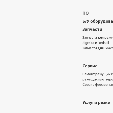
ПО
Б/У оборудов
Запчасти
Запчасти для реж
SignCut и Redsail
Запчасти для Grav
Сервис
Ремонт режущих г
режущих плоттер
Сервис фрезерных
Услуги резки