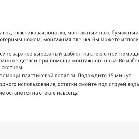
assmoz, пластиковая лопатка, монтажный нож, бумажный
герным ножом, монтажная пленка. Вы можете использ
есите заранее вырезаный шаблон на стекло при помощ
анные детали при помощи монтажного ножа. Во избеж
 скотчем.
и помощи пластиковой лопатки. Подождите 15 минут.
торного использования, остатки смойте под струей вод
е останется на стекле навсегда!