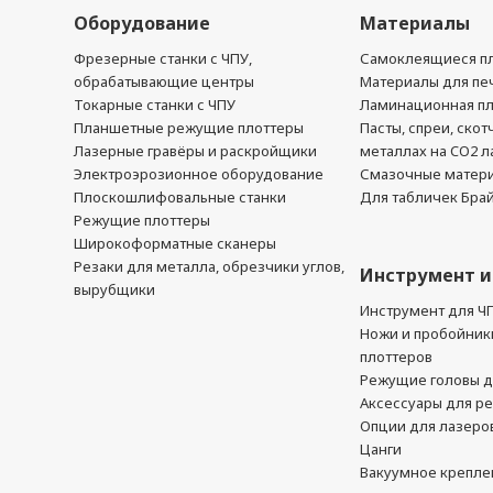
Оборудование
Материалы
Фрезерные станки с ЧПУ,
Самоклеящиеся пл
обрабатывающие центры
Материалы для печ
Токарные станки с ЧПУ
Ламинационная п
Планшетные режущие плоттеры
Пасты, спреи, скот
Лазерные гравёры и раскройщики
металлах на CO2 л
Электроэрозионное оборудование
Смазочные матер
Плоскошлифовальные станки
Для табличек Бра
Режущие плоттеры
Широкоформатные сканеры
Резаки для металла, обрезчики углов,
Инструмент и
вырубщики
Инструмент для Ч
Ножи и пробойник
плоттеров
Режущие головы д
Аксессуары для р
Опции для лазеро
Цанги
Вакуумное крепле