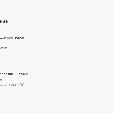
ание
ущих плоттеров
otech
олов планшетных
ов
 станков с ЧПУ