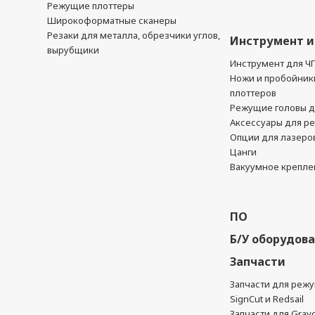
Режущие плоттеры
Широкоформатные сканеры
Резаки для металла, обрезчики углов,
Инструмент и
вырубщики
Инструмент для Ч
Ножи и пробойник
плоттеров
Режущие головы д
Аксессуары для р
Опции для лазеро
Цанги
Вакуумное крепле
ПО
Б/У оборудов
Запчасти
Запчасти для реж
SignCut и Redsail
Запчасти для Grav