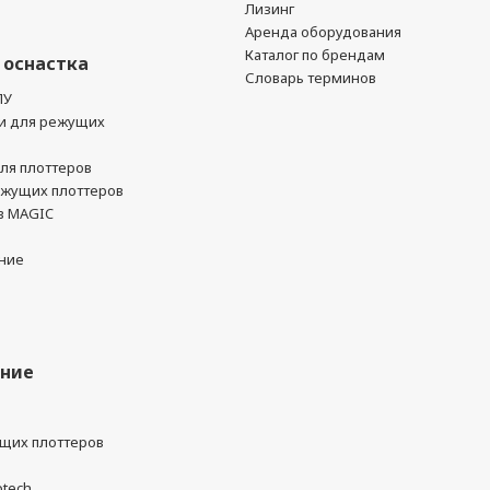
Лизинг
Аренда оборудования
Каталог по брендам
 оснастка
Словарь терминов
ПУ
и для режущих
ля плоттеров
ежущих плоттеров
в MAGIC
ние
ание
ущих плоттеров
otech