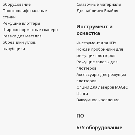
оборудование
Смазочные материалы
Плоскошлифовальные
Для табличек Брайля
станки
Режущие плоттеры
Инструмент и
Широкоформатные сканеры
оснастка
Резаки для металла,
обрезчики углов,
Инструмент для ЧПУ
вырубщики
Ножи и пробойники для
режущих плоттеров
Режущие головы для
плоттеров
Аксессуары для режущих
плоттеров
Опции для лазеров MAGIC
Цанги
Вакуумное крепление
ПО
Б/У оборудование