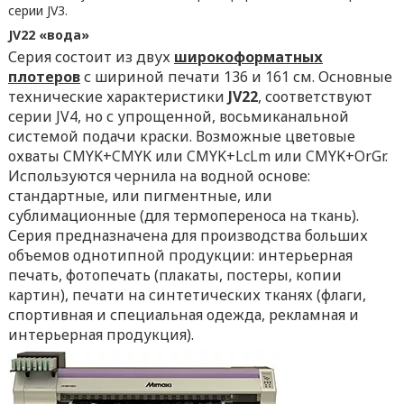
серии JV3.
JV22 «вода»
Серия состоит из двух
широкоформатных
плотеров
с шириной печати 136 и 161 см. Основные
технические характеристики
JV22
, соответствуют
серии JV4, но с упрощенной, восьмиканальной
системой подачи краски. Возможные цветовые
охваты CMYK+CMYK или CMYK+LcLm или CMYK+OrGr.
Используются чернила на водной основе:
стандартные, или пигментные, или
сублимационные (для термопереноса на ткань).
Серия предназначена для производства больших
объемов однотипной продукции: интерьерная
печать, фотопечать (плакаты, постеры, копии
картин), печати на синтетических тканях (флаги,
спортивная и специальная одежда, рекламная и
интерьерная продукция).