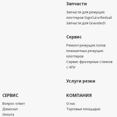
Запчасти
Запчасти для режущих
плоттеров SignCut и Redsail
Запчасти для Gravotech
Сервис
Ремонт режущих голов
планшетных режущих
плоттеров
Сервис фрезерных станков
с ЧПУ
Услуги резки
СЕРВИС
КОМПАНИЯ
Вопрос-ответ
О нас
Демозал
Торговые площадки
Оплата