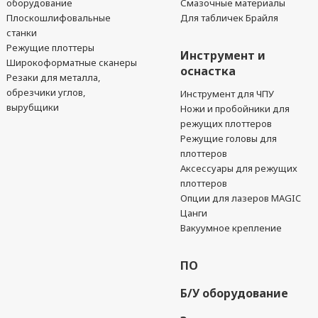
оборудование
Смазочные материалы
Плоскошлифовальные
Для табличек Брайля
станки
Режущие плоттеры
Инструмент и
Широкоформатные сканеры
оснастка
Резаки для металла,
обрезчики углов,
Инструмент для ЧПУ
вырубщики
Ножи и пробойники для
режущих плоттеров
Режущие головы для
плоттеров
Аксессуары для режущих
плоттеров
Опции для лазеров MAGIC
Цанги
Вакуумное крепление
ПО
Б/У оборудование