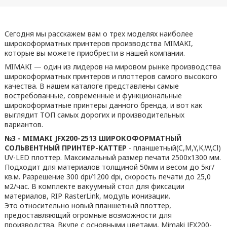
Сегодня мы расскажем вам о трех моделях наиболее
широкоформатных принтеров производства MIMAKI,
которые вы можете приобрести в нашей компании.
MIMAKI — один из лидеров на мировом рынке производства
широкоформатных принтеров и плоттеров самого высокого
качества. В нашем каталоге представлены самые
востребованные, современные и функциональные
широкоформатные принтеры данного бренда, и вот как
выглядит ТОП самых дорогих и производительных
вариантов.
№3 - MIMAKI JFX200-2513 ШИРОКОФОРМАТНЫЙ
СОЛЬВЕНТНЫЙ ПРИНТЕР-КАТТЕР
- планшетный(C,M,Y,K,W,Cl)
UV-LED плоттер. Максимальный размер печати 2500х1300 мм.
Подходит для материалов толщиной 50мм и весом до 5кг/
кв.м. Разрешение 300 dpi/1200 dpi, скорость печати до 25,0
м2/час. В комплекте вакуумный стол для фиксации
материалов, RIP RasterLink, модуль ионизации.
Это относительно новый планшетный плоттер,
предоставляющий огромные возможности для
производства. Вкупе с основными цветами, Mimaki JFX200-