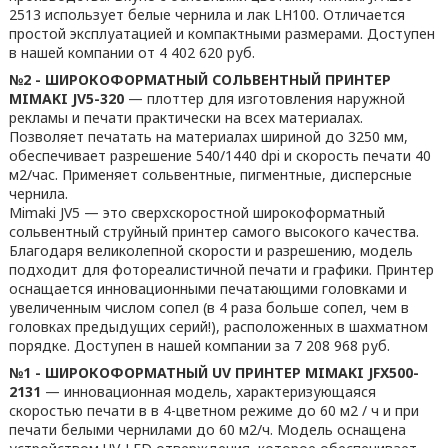
2513 использует белые чернила и лак LH100. Отличается
простой эксплуатацией и компактными размерами. Доступен
в нашей компании от 4 402 620 руб.
№2 - ШИРОКОФОРМАТНЫЙ СОЛЬВЕНТНЫЙ ПРИНТЕР
MIMAKI JV5-320
— плоттер для изготовления наружной
рекламы и печати практически на всех материалах.
Позволяет печатать на материалах шириной до 3250 мм,
обеспечивает разрешение 540/1440 dpi и скорость печати 40
м2/час. Применяет сольвентные, пигментные, дисперсные
чернила.
Mimaki JV5 — это сверхскоростной широкоформатный
сольвентный струйный принтер самого высокого качества.
Благодаря великолепной скорости и разрешению, модель
подходит для фотореалистичной печати и графики. Принтер
оснащается инновационными печатающими головками и
увеличенным числом сопел (в 4 раза больше сопел, чем в
головках предыдущих серий!), расположенных в шахматном
порядке. Доступен в нашей компании за 7 208 968 руб.
№1 - ШИРОКОФОРМАТНЫЙ UV ПРИНТЕР MIMAKI JFX500-
2131
— инновационная модель, характеризующаяся
скоростью печати в в 4-цветном режиме до 60 м2 / ч и при
печати белыми чернилами до 60 м2/ч. Модель оснащена