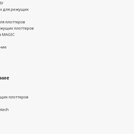
ПУ
и для режущих
ля плоттеров
ежущих плоттеров
в MAGIC
ние
ание
ущих плоттеров
otech