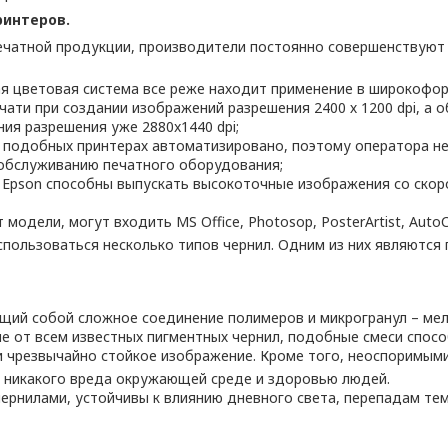
интеров.
печатной продукции, производители постоянно совершенствую
я цветовая система все реже находит применение в широкофор
ати при создании изображений разрешения 2400 х 1200 dpi, а о
ия разрешения уже 2880x1440 dpi;
а подобных принтерах автоматизировано, поэтому оператора не
 обслуживанию печатного оборудования;
 Epson способны выпускать высокоточные изображения со скорос
одели, могут входить MS Office, Photosop, PosterArtist, AutoCAD
пользоваться несколько типов чернил. Одним из них являются
ий собой сложное соединение полимеров и микрогранул – мелк
ие от всем известных пигментных чернил, подобные смеси спос
 и чрезвычайно стойкое изображение. Кроме того, неоспоримы
о никакого вреда окружающей среде и здоровью людей.
чернилами, устойчивы к влиянию дневного света, перепадам те