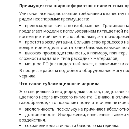
Преимущества широкоформатных пигментных пр
Учитывая все возрастающие требования к качеству 
рядом неоспоримых преимуществ:
превосходное качество изображения. Традиционна
предлагает модели с использованием пятицветной печ
восьмицветной печати способно выпускать изображен
простота эксплуатации. Большинство процессов н
конкретной модели: достаточно базовых навыков по
высокая производительность, к примеру, принтеры
сложности задачи и типа расходных материалов;
мощное ПО (в стандартный пакет, в зависимости от м
В процессе работы подобного оборудования могут ис
чернила.
Что такое сублимационные чернила
Это специальный неоднородный состав, представляющ
цветного неорганического пигмента. Однако, в отлич
газообразное, что позволяет получить очень четкое
экологичность, поскольку не причиняют абсолютн
долговечность. Изображения, нанесенные такими 
воздействия.
сохранение эластичности базового материала.