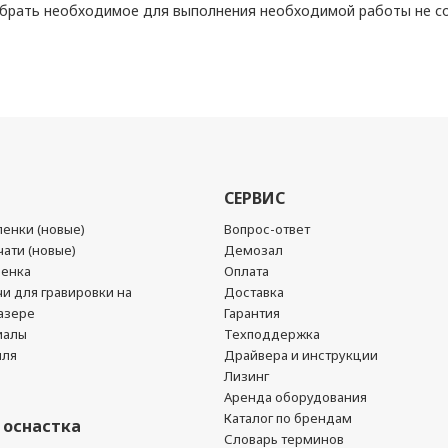
рать необходимое для выполнения необходимой работы не сос
СЕРВИС
енки (новые)
Вопрос-ответ
ати (новые)
Демозал
ленка
Оплата
чи для гравировки на
Доставка
азере
Гарантия
иалы
Техподдержка
йля
Драйвера и инструкции
Лизинг
Аренда оборудования
Каталог по брендам
 оснастка
Словарь терминов