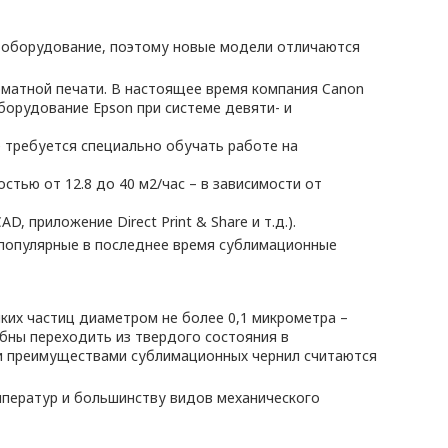
т оборудование, поэтому новые модели отличаются
матной печати. В настоящее время компания Canon
борудование Epson при системе девяти- и
 требуется специально обучать работе на
тью от 12.8 до 40 м2/час – в зависимости от
, приложение Direct Print & Share и т.д.).
 популярные в последнее время сублимационные
их частиц диаметром не более 0,1 микрометра –
обны переходить из твердого состояния в
ми преимуществами сублимационных чернил считаются
мператур и большинству видов механического