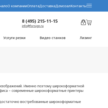
чало
О компании
Оплата
Доставка
Демозал
Контакты
8 (495) 215-11-15
info@forsign.ru
Услуги резки
Видео станков
Лизинг
я изображений. Именно поэтому широкоформатной
 офиса – современные широкоформатные принтеры
и достаточно востребованные широкоформатные