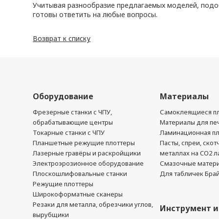
Учитывая разнообразие предлагаемых моделей, подоб
готовы ответить на любые вопросы.
Возврат к списку
Оборудование
Материалы
Фрезерные станки с ЧПУ,
Самоклеящиеся пл
обрабатывающие центры
Материалы для печ
Токарные станки с ЧПУ
Ламинационная п
Планшетные режущие плоттеры
Пасты, спреи, скот
Лазерные гравёры и раскройщики
металлах на CO2 л
Электроэрозионное оборудование
Смазочные матер
Плоскошлифовальные станки
Для табличек Бра
Режущие плоттеры
Широкоформатные сканеры
Резаки для металла, обрезчики углов,
Инструмент и
вырубщики