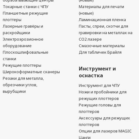
обрабатывающие центры
(новые)
Токарные станки с ЧПУ
Материалы для печати
Планшетные режущие
(новые)
плоттеры
Ламинационная пленка
Лазерные гравёры и
Пасты, спреи, скотчи для
раскройщики
гравировки на металлах на
Электроэрозионное
CO2 лазере
оборудование
Смазочные материалы
Плоскошлифовальные
Для табличек Брайля
станки
Режущие плоттеры
Инструмент и
Широкоформатные сканеры
оснастка
Резаки для металла,
обрезчики углов,
Инструмент для ЧПУ
вырубщики
Ножи и пробойники для
режущих плоттеров
Режущие головы для
плоттеров
Аксессуары для режущих
плоттеров
Опции для лазеров MAGIC
Цанги