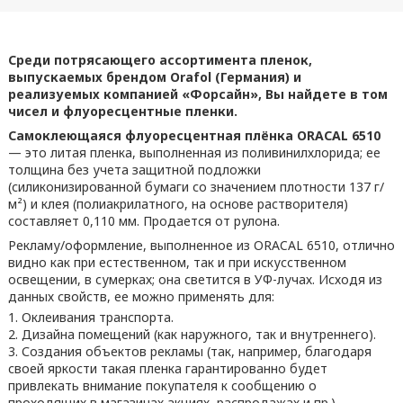
Среди потрясающего ассортимента пленок,
выпускаемых брендом Orafol (Германия) и
реализуемых компанией «Форсайн», Вы найдете в том
чисел и флуоресцентные пленки.
Самоклеющаяся флуоресцентная плёнка ORACAL 6510
— это литая пленка, выполненная из поливинилхлорида; ее
толщина без учета защитной подложки
(силиконизированной бумаги со значением плотности 137 г/
м²) и клея (полиакрилатного, на основе растворителя)
составляет 0,110 мм. Продается от рулона.
Рекламу/оформление, выполненное из ORACAL 6510, отлично
видно как при естественном, так и при искусственном
освещении, в сумерках; она светится в УФ-лучах. Исходя из
данных свойств, ее можно применять для:
Оклеивания транспорта.
Дизайна помещений (как наружного, так и внутреннего).
Создания объектов рекламы (так, например, благодаря
своей яркости такая пленка гарантированно будет
привлекать внимание покупателя к сообщению о
проходящих в магазинах акциях, распродажах и пр.).