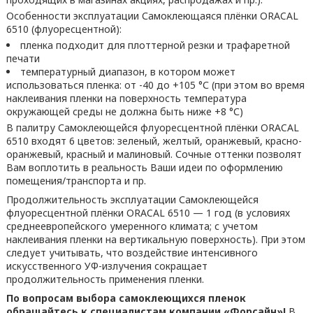
Особенности эксплуатации Самоклеющаяся плёнки ORACAL
6510 (флуоресцентной):
пленка подходит для плоттерной резки и трафаретной
печати
температурный диапазон, в котором может
использоваться пленка: от -40 до +105 °С (при этом во время
наклеивания пленки на поверхность температура
окружающей среды не должна быть ниже +8 °С)
В палитру Самоклеющейся флуоресцентной плёнки ORACAL
6510 входят 6 цветов: зеленый, желтый, оранжевый, красно-
оранжевый, красный и малиновый. Сочные оттенки позволят
Вам воплотить в реальность Ваши идеи по оформлению
помещения/транспорта и пр.
Продолжительность эксплуатации Самоклеющейся
флуоресцентной плёнки ORACAL 6510 — 1 год (в условиях
среднеевропейского умеренного климата; с учетом
наклеивания пленки на вертикальную поверхность). При этом
следует учитывать, что воздействие интенсивного
искусственного УФ-излучения сокращает
продолжительность применения пленки.
По вопросам выбора самоклеющихся пленок
обращайтесь к специалистам компании «Форсайн»!
В