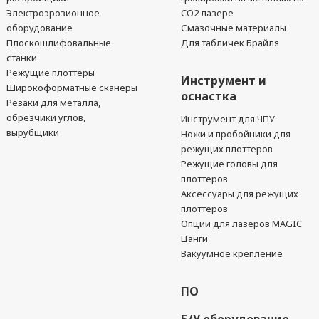
Электроэрозионное
CO2 лазере
оборудование
Смазочные материалы
Плоскошлифовальные
Для табличек Брайля
станки
Режущие плоттеры
Инструмент и
Широкоформатные сканеры
оснастка
Резаки для металла,
обрезчики углов,
Инструмент для ЧПУ
вырубщики
Ножи и пробойники для
режущих плоттеров
Режущие головы для
плоттеров
Аксессуары для режущих
плоттеров
Опции для лазеров MAGIC
Цанги
Вакуумное крепление
ПО