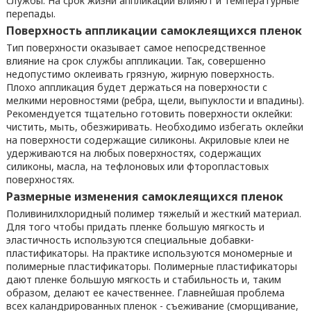
службы. На срок жизни аппликации влияют и температурные
перепады.
Поверхность аппликации самоклеящихся пленок
Тип поверхности оказывает самое непосредственное
влияние на срок службы аппликации. Так, совершенно
недопустимо оклеивать грязную, жирную поверхность.
Плохо аппликация будет держаться на поверхности с
мелкими неровностями (ребра, щели, выпуклости и впадины).
Рекомендуется тщательно готовить поверхности оклейки:
чистить, мыть, обезжиривать. Необходимо избегать оклейки
на поверхности содержащие силиконы. Акриловые клеи не
удерживаются на любых поверхностях, содержащих
силиконы, масла, на тефлоновых или фторопластовых
поверхностях.
Размерные изменения самоклеящихся пленок
Поливинилхлоридный полимер тяжелый и жесткий материал.
Для того чтобы придать пленке большую мягкость и
эластичность используются специальные добавки-
пластификаторы. На практике используются мономерные и
полимерные пластификаторы. Полимерные пластификаторы
дают пленке большую мягкость и стабильность и, таким
образом, делают ее качественнее. Главнейшая проблема
всех каландрированных пленок - съеживание (сморщивание,