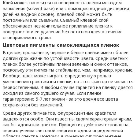
Клей может наносится на поверхность пленки методом
напыления (solvent base) или с помощью водной дисперсии
(клей на водной основе). Клеевой слой может быть
постоянным или съемным. Съемный клеевой слой
обеспечивает незначительное прилипание пленки к
поверхности и ее удаление без остатков клея в течение
оговариваемого срока.
Цветовые пигменты самоклеящихся пленок
В целом, прозрачные, черные и белые пленки имеют более
долгий срок жизни по устойчивости цвета. Среди цветных
пленок более устойчивы пленки зеленых и синих оттенков,
поскольку эти пигменты стабильнее, чем, например, красные.
Вообще, цвет может играть определенную роль в
уменьшении срока жизни пленки, но этот фактор не является
первостепенным. В любом случае гарантия на пленку дается
исходя из самого худшего случая. Если пленке
гарантировано 5-7 лет жизни - за это время все цвета
сохраняются без изменений.
Среди других пигментов, флуоресцентные красители
выделяются особо. Они известны своим характерным ярким,
как бы ядовитым цветом. Принцип их действия основан на
переизлучении световой энергии в одной определенной
области спектра. Поэтому, в сумерках флуоресцентные