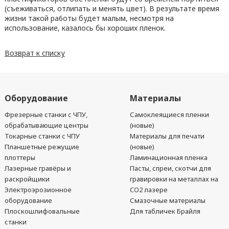
(съеживаться, отлипать и менять цвет). В результате время
жизни такой pa6oты будет малым, несмотря на
использование, казалось бы хороших пленок.
Возврат к списку
Оборудование
Материалы
Фрезерные станки с ЧПУ,
Самоклеящиеся пленки
обрабатывающие центры
(новые)
Токарные станки с ЧПУ
Материалы для печати
Планшетные режущие
(новые)
плоттеры
Ламинационная пленка
Лазерные гравёры и
Пасты, спреи, скотчи для
раскройщики
гравировки на металлах на
Электроэрозионное
CO2 лазере
оборудование
Смазочные материалы
Плоскошлифовальные
Для табличек Брайля
станки