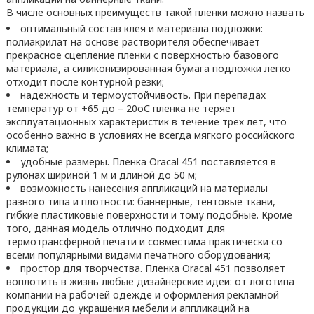
В числе основных преимуществ такой пленки можно назвать
оптимальный состав клея и материала подложки:
полиакрилат на основе растворителя обеспечивает
прекрасное сцепление пленки с поверхностью базового
материала, а силиконизированная бумага подложки легко
отходит после контурной резки;
надежность и термоустойчивость. При перепадах
температур от +65 до – 20оС пленка не теряет
эксплуатационных характеристик в течение трех лет, что
особенно важно в условиях не всегда мягкого российского
климата;
удобные размеры. Пленка Oracal 451 поставляется в
рулонах шириной 1 м и длиной до 50 м;
возможность нанесения аппликаций на материалы
разного типа и плотности: баннерные, тентовые ткани,
гибкие пластиковые поверхности и тому подобные. Кроме
того, данная модель отлично подходит для
термотрансферной печати и совместима практически со
всеми популярными видами печатного оборудования;
простор для творчества. Пленка Oracal 451 позволяет
воплотить в жизнь любые дизайнерские идеи: от логотипа
компании на рабочей одежде и оформления рекламной
продукции до украшения мебели и аппликаций на