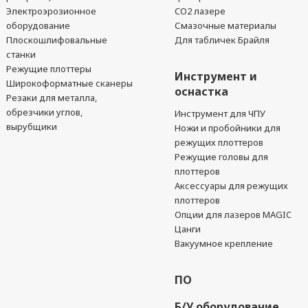
Электроэрозионное
CO2 лазере
оборудование
Смазочные материалы
Плоскошлифовальные
Для табличек Брайля
станки
Режущие плоттеры
Инструмент и
Широкоформатные сканеры
оснастка
Резаки для металла,
обрезчики углов,
Инструмент для ЧПУ
вырубщики
Ножи и пробойники для
режущих плоттеров
Режущие головы для
плоттеров
Аксессуары для режущих
плоттеров
Опции для лазеров MAGIC
Цанги
Вакуумное крепление
ПО
Б/У оборудование