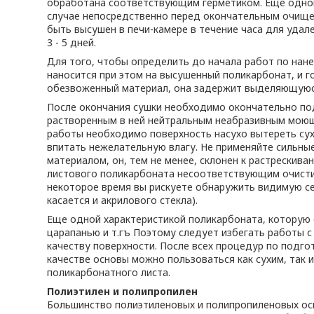
обработана соответствующим герметиком. Еще одной
случае непосредственно перед окончательным очище
быть высушен в печи-камере в течение часа для удал
3 - 5 дней.
Для того, чтобы определить до начала работ по нане
наносится при этом на высушенный поликарбонат, и г
обезвоженный материал, она задержит выделяющуюся 
После окончания сушки необходимо окончательно по
растворенным в ней нейтральным неабразивным моющ
работы необходимо поверхность насухо вытереть сух
впитать нежелательную влагу. Не применяйте сильные
материалом, он, тем не менее, склонен к растрескива
листового поликарбоната несоответствующим очистите
некоторое время вы рискуете обнаружить видимую се
касается и акрилового стекла).
Еще одной характеристикой поликарбоната, которую 
царапанью и т.гъ Поэтому следует избегать работы 
качеству поверхности. После всех процедур по подго
качестве основы можно пользоваться как сухим, так 
поликарбонатного листа.
Полиэтилен и полипропилен
Большинство полиэтиленовых и полипропиленовых ос