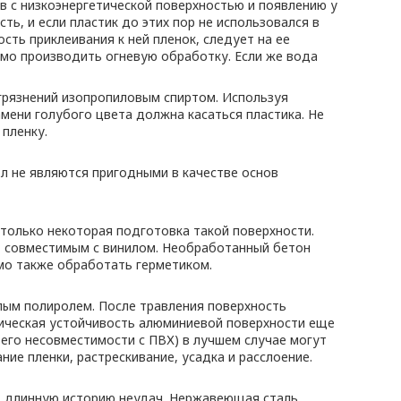
в с низкоэнергетической поверхностью и появлению у
ть, и если пластик до этих пор не использовался в
сть приклеивания к ней пленок, следует на ее
имо производить огневую обработку. Если же вода
грязнений изопропиловым спиртом. Используя
мени голубого цвета должна касаться пластика. Не
 пленку.
л не являются пригодными в качестве основ
 только некоторая подготовка такой поверхности.
, совместимым с винилом. Необработанный бетон
имо также обработать герметиком.
лым полиролем. После травления поверхность
мическая устойчивость алюминиевой поверхности еще
 его несовместимости с ПВХ) в лучшем случае могут
ие пленки, растрескивание, усадка и расслоение.
ет длинную историю неудач. Нержавеющая сталь