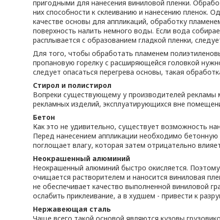
пригодными для нанесения виниловой пленки. Обрабо
них способности к склеиванию и нанесению пленок. Од
качестве основы для аппликаций, обработку пламенем
поверхность налить немного воды. Если вода собирае
расплывается с образованием гладкой пленки, следуе
Для того, чтобы обработать пламенем полиэтиленовы
пропановую горелку с расширяющейся головкой нужно
следует опасаться перегрева основы, такая обработк
Стирол и полистирол
Вопреки существующему у производителей рекламы мн
рекламных изделий, эксплуатирующихся вне помещен
Бетон
Как это не удивительно, существует возможность нан
Перед нанесением аппликации необходимо бетонную 
поглощает влагу, которая затем отрицательно влияет
Неокрашенный алюминий
Неокрашенный алюминий быстро окисляется. Поэтому 
очищается растворителем и наносится виниловая пле
не обеспечивает качество выполненной виниловой гра
ослабить приклеивание, а в худшем - привести к разр
Нержавеющая сталь
Чаще всего такой основой являются кузовы грузовик