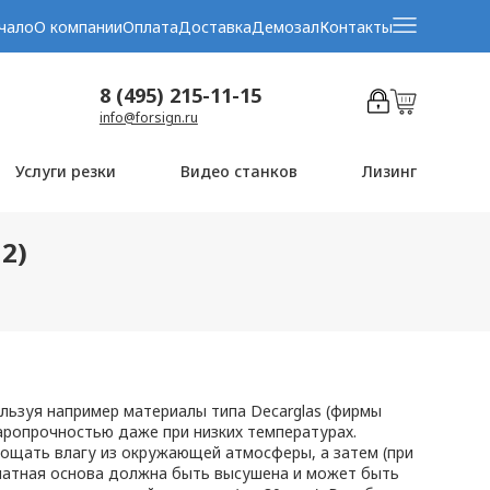
чало
О компании
Оплата
Доставка
Демозал
Контакты
8 (495) 215-11-15
info@forsign.ru
Услуги резки
Видео станков
Лизинг
2)
льзуя например материалы типа Decarglas (фирмы
даропрочностью даже при низких температурах.
лощать влагу из окружающей атмосферы, а затем (при
онатная основа должна быть высушена и может быть