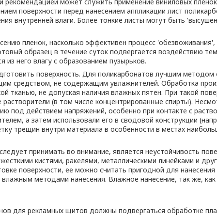
 рекомендацией может служить применение виниловых пленок 
нием поверхности перед нанесением аппликации лист поликар
ения внутренней влаги. Более тонкие листы могут быть 'высуш
сению пленок, насколько эффективен процесс 'обезвоживания',
отовый образец в течение суток подвергается воздействию тем
из него влагу с образованием пузырьков.
дготовить поверхность. Для поликарбонатов лучшим методом о
им средством, не содержащим увлажнителей. Обработка произв
ой тканью, не допуская наличия влажных пятен. При такой пов
 растворители (в том числе концентрированные спирты). Несмо
нию под действием напряжений, особенно при контакте с раство
лем, а затем использовали его в сводовой конструкции (напри
тку трещин внутри материала в особенности в местах наиболь
следует принимать во внимание, является неустойчивость пове
с жесткими кистями, ракелями, металлическими линейками и др
товке поверхности, ее можно считать пригодной для нанесения
и влажным методами нанесения. Влажное нанесение, так же, ка
нов для рекламных щитов должны подвергаться обработке пла