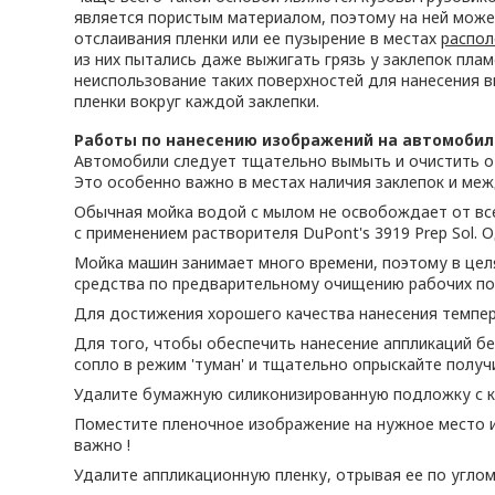
является пористым материалом, поэтому на ней може
отслаивания пленки или ее пузырение в местах
распо
из них пытались даже выжигать грязь у заклепок пла
неиспользование таких поверхностей для нанесения в
пленки вокруг каждой заклепки.
Работы по нанесению изображений на автомобил
Автомобили следует тщательно вымыть и очистить от
Это особенно важно в местах наличия заклепок и меж
Обычная мойка водой с мылом не освобождает от все
с применением растворителя DuPont's 3919 Prep Sol. 
Мойка машин занимает много времени, поэтому в це
средства по предварительному очищению рабочих по
Для достижения хорошего качества нанесения темпер
Для того, чтобы обеспечить нанесение аппликаций без
сопло в режим 'туман' и тщательно опрыскайте полу
Удалите бумажную силиконизированную подложку с к
Поместите пленочное изображение на нужное место 
важно !
Удалите аппликационную пленку, отрывая ее по углом 