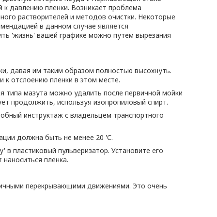
й к давлению пленки. Возникает проблема
много растворителей и методов очистки. Некоторые
омендацией в данном случае является
ить 'жизнь' вашей графике можно путем вырезания
ки, давая им таким образом полностью высохнуть.
 к отслоению пленки в этом месте.
ия типа мазута можно удалить после первичной мойки
дует продолжить, используя изопропиловый спирт.
робный инструктаж с владельцем транспортного
ции должна быть не менее 20 'С.
y' в пластиковый пульверизатор. Установите его
 наноситься пленка.
ргичными перекрывающими движениями. Это очень