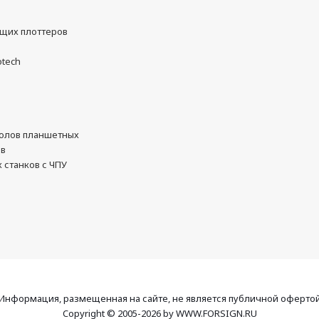
ущих плоттеров
otech
олов планшетных
ов
 станков с ЧПУ
Информация, размещенная на сайте, не является публичной оферто
Copyright © 2005-2026 by WWW.FORSIGN.RU