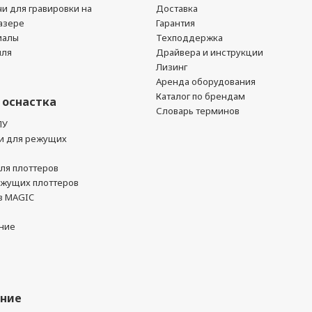
чи для гравировки на
Доставка
азере
Гарантия
иалы
Техподдержка
йля
Драйвера и инструкции
Лизинг
Аренда оборудования
Каталог по брендам
 оснастка
Словарь терминов
ПУ
и для режущих
ля плоттеров
ежущих плоттеров
в MAGIC
ние
ание