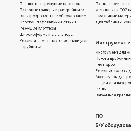
Планшетные режущие плоттеры
Пасты, спреи, скот
Лазерные гравёры и раскройщики
металлах на CO2 л
Электроэрозионное оборудование
Смазочные матер
Плоскошлифовальные станки
Для табличек Бра
Режущие плоттеры
Широкоформатные сканеры
Резаки для металла, обрезчики углов,
Инструмент и
вырубщики
Инструмент для Ч
Ножи и пробойник
плоттеров
Режущие головы д
Аксессуары для р
Опции для лазеро
Цанги
Вакуумное крепле
ПО
Б/У оборудов