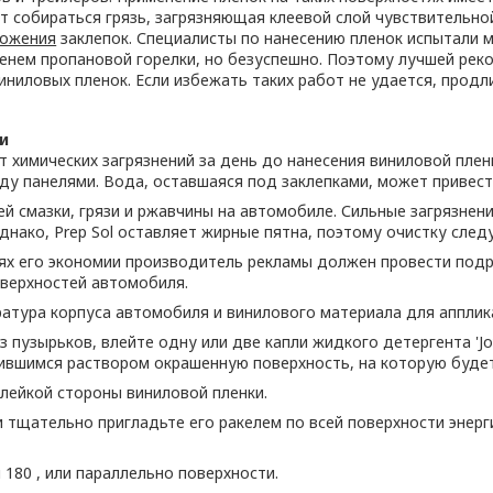
т собираться грязь, загрязняющая клеевой слой чувствительно
ложения
заклепок. Специалисты по нанесению пленок испытали 
менем пропановой горелки, но безуспешно. Поэтому лучшей рек
иниловых пленок. Если избежать таких работ не удается, продл
и
 химических загрязнений за день до нанесения виниловой плен
ду панелями. Вода, оставшаяся под заклепками, может привести
й смазки, грязи и ржавчины на автомобиле. Сильные загрязнен
Однако, Prep Sol оставляет жирные пятна, поэтому очистку сле
лях его экономии производитель рекламы должен провести под
верхностей автомобиля.
атура корпуса автомобиля и винилового материала для апплика
 пузырьков, влейте одну или две капли жидкого детергента 'Jo
чившимся раствором окрашенную поверхность, на которую будет
лейкой стороны виниловой пленки.
и тщательно пригладьте его ракелем по всей поверхности эне
180 , или параллельно поверхности.