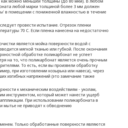
как можно меньшей толщины (до 80 мкм). В любом
боната любой марки толщиной более 3 мм должен
ены' в помещении с пониженной влажностью в течение
 следует провести испытание. Отрезок пленки
пературы 70 С. Если пленка нанесена на недостаточно
чистки является мойка поверхности водой с
одится мягкой тканью или губкой. После окончания
ерхностной обработке поликарбонат не успеет
тря на то, что поликарбонат является очень прочным
рителями. То есть, если вы произвели обработку
мер, при изготовлении козырька или навеса), через
ших изгибных напряжений (это замечание также
рхности к механическим воздействиям - уколам,
угим инструментом, который может нанести ущерб
 аппликации. При использовании поликарбоната в
к и мытье не приводят к обводнению
менем. Только обработанные поверхности являются