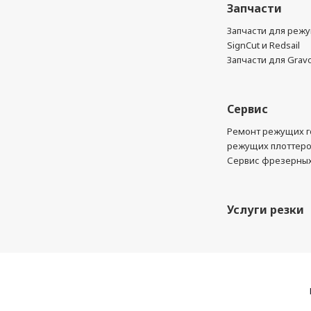
Запчасти
Запчасти для реж
SignCut и Redsail
Запчасти для Grav
Сервис
Ремонт режущих г
режущих плоттер
Сервис фрезерных
Услуги резки