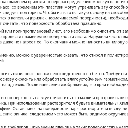
тка пламенем приводит к перераспределению молекул пластико
нако, со временем эти пластики могут утрачивать эту способнос
 следует повторить. Чтобы испытать такую основу на способно
тся в капельки (признак несмачиваемой поверхности), необход
т считать, что поверхность обработана правильно.
й или полипропиленовый лист, его необходимо очистить от за
 провести пламенем по поверхности листа. Наружная часть пла
а даже не нагреет ее. По окончании можно наносить виниловую
ению, можно с уверенностью сказать, что стирол и полистиро
ий.
осить виниловые пленки непосредственно на бетон. Требуется
основу окрасить или обработать влагоустойчивым герметиком
 на адгезию. После нанесения изображения, его края необход
его поверхность следует очистить от смазки и протравить кис
нка. При использовании растворителя будьте внимательны! Хи
фики. Оставшиеся на поверхности пары растворителя (в случае
ушению винила, следствием чего может быть видимое охрупчиван
ов и трейлеров. Применение пленок на таких поверхностях име