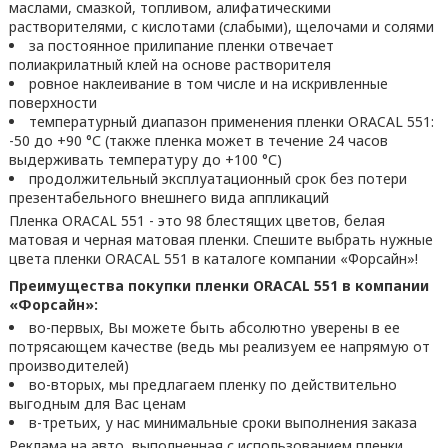
маслами, смазкой, топливом, алифатическими
растворителями, с кислотами (слабыми), щелочами и солями
за постоянное прилипание пленки отвечает
полиакрилатный клей на основе растворителя
ровное наклеивание в том числе и на искривленные
поверхности
температурный диапазон применения пленки ORACAL 551:
-50 до +90 °С (также пленка может в течение 24 часов
выдерживать температуру до +100 °С)
продолжительный эксплуатационный срок без потери
презентабельного внешнего вида аппликаций
Пленка ORACAL 551 - это 98 блестящих цветов, белая
матовая и черная матовая пленки. Спешите выбрать нужные
цвета пленки ORACAL 551 в каталоге компании «Форсайн»!
Преимущества покупки пленки ORACAL 551 в компании
«Форсайн»:
во-первых, Вы можете быть абсолютно уверены в ее
потрясающем качестве (ведь мы реализуем ее напрямую от
производителей)
во-вторых, мы предлагаем пленку по действительно
выгодным для Вас ценам
в-третьих, у нас минимальные сроки выполнения заказа
Реклама на авто, выполненная с использованием пленки