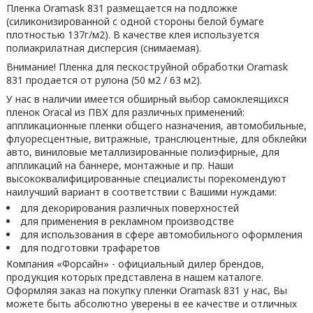
Пленка Oramask 831 размещается на подложке
(силиконизированной с одной стороны белой бумаге
плотностью 137г/м2). В качестве клея используется
полиакрилатная дисперсия (снимаемая).
Внимание! Пленка для пескоструйной обработки Oramask
831 продается от рулона (50 м2 / 63 м2).
У нас в наличии имеется обширный выбор самоклеящихся
пленок Oracal из ПВХ для различных применений:
аппликационные пленки общего назначения, автомобильные,
флуоресцентные, витражные, транслюцентные, для обклейки
авто, виниловые металлизированные полиэфирные, для
аппликаций на баннере, монтажные и пр. Наши
высококвалифицированные специалисты порекомендуют
наилучший вариант в соответствии с Вашими нуждами:
для декорирования различных поверхностей
для применения в рекламном производстве
для использования в сфере автомобильного оформления
для подготовки трафаретов
Компания «Форсайн» - официальный дилер брендов,
продукция которых представлена в нашем каталоге.
Оформляя заказ на покупку пленки Oramask 831 у нас, Вы
можете быть абсолютно уверены в ее качестве и отличных