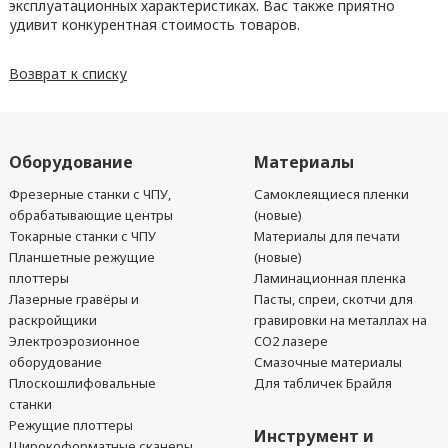
эксплуатационных характеристиках. Вас также приятно
удивит конкурентная стоимость товаров.
Возврат к списку
Оборудование
Материалы
Фрезерные станки с ЧПУ,
Самоклеящиеся пленки
обрабатывающие центры
(новые)
Токарные станки с ЧПУ
Материалы для печати
Планшетные режущие
(новые)
плоттеры
Ламинационная пленка
Лазерные гравёры и
Пасты, спреи, скотчи для
раскройщики
гравировки на металлах на
Электроэрозионное
CO2 лазере
оборудование
Смазочные материалы
Плоскошлифовальные
Для табличек Брайля
станки
Режущие плоттеры
Инструмент и
Широкоформатные сканеры