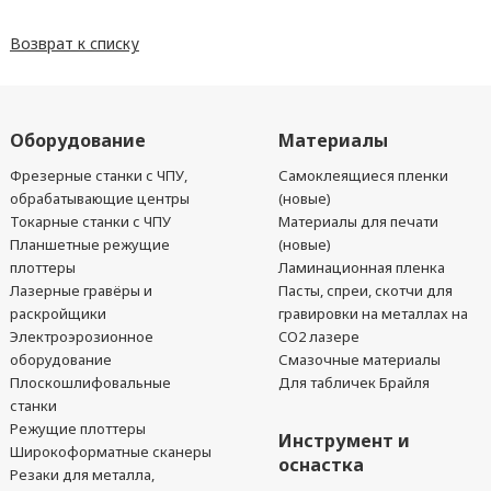
Возврат к списку
Оборудование
Материалы
Фрезерные станки с ЧПУ,
Самоклеящиеся пленки
обрабатывающие центры
(новые)
Токарные станки с ЧПУ
Материалы для печати
Планшетные режущие
(новые)
плоттеры
Ламинационная пленка
Лазерные гравёры и
Пасты, спреи, скотчи для
раскройщики
гравировки на металлах на
Электроэрозионное
CO2 лазере
оборудование
Смазочные материалы
Плоскошлифовальные
Для табличек Брайля
станки
Режущие плоттеры
Инструмент и
Широкоформатные сканеры
оснастка
Резаки для металла,