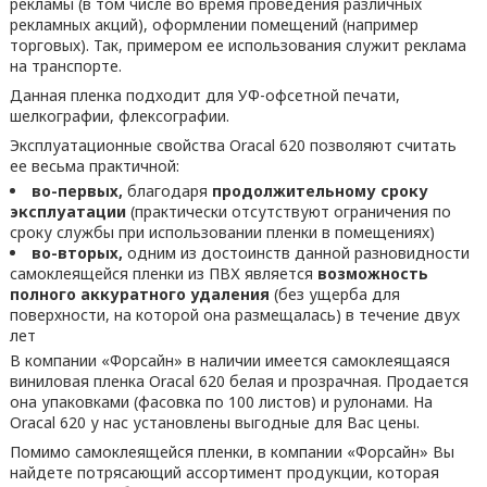
рекламы (в том числе во время проведения различных
рекламных акций), оформлении помещений (например
торговых). Так, примером ее использования служит реклама
на транспорте.
Данная пленка подходит для УФ-офсетной печати,
шелкографии, флексографии.
Эксплуатационные свойства Oracal 620 позволяют считать
ее весьма практичной:
во-первых,
благодаря
продолжительному сроку
эксплуатации
(практически отсутствуют ограничения по
сроку службы при использовании пленки в помещениях)
во-вторых,
одним из достоинств данной разновидности
самоклеящейся пленки из ПВХ является
возможность
полного аккуратного удаления
(без ущерба для
поверхности, на которой она размещалась) в течение двух
лет
В компании «Форсайн» в наличии имеется самоклеящаяся
виниловая пленка Oracal 620 белая и прозрачная. Продается
она упаковками (фасовка по 100 листов) и рулонами. На
Oracal 620 у нас установлены выгодные для Вас цены.
Помимо самоклеящейся пленки, в компании «Форсайн» Вы
найдете потрясающий ассортимент продукции, которая