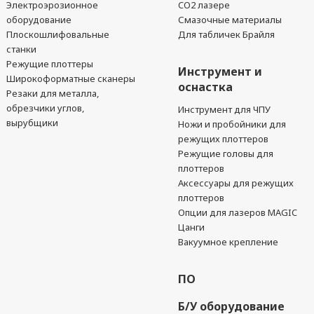
Электроэрозионное
CO2 лазере
оборудование
Смазочные материалы
Плоскошлифовальные
Для табличек Брайля
станки
Режущие плоттеры
Инструмент и
Широкоформатные сканеры
оснастка
Резаки для металла,
обрезчики углов,
Инструмент для ЧПУ
вырубщики
Ножи и пробойники для
режущих плоттеров
Режущие головы для
плоттеров
Аксессуары для режущих
плоттеров
Опции для лазеров MAGIC
Цанги
Вакуумное крепление
ПО
Б/У оборудование