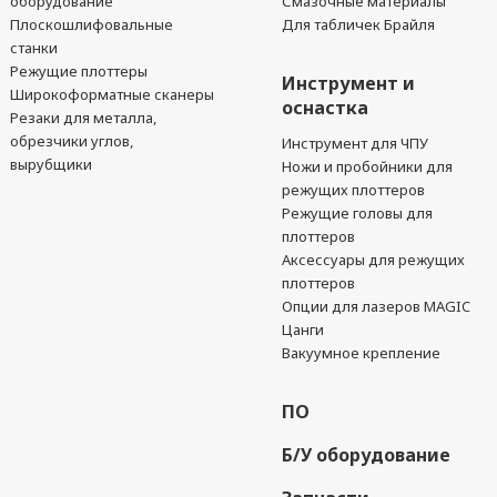
оборудование
Смазочные материалы
Плоскошлифовальные
Для табличек Брайля
станки
Режущие плоттеры
Инструмент и
Широкоформатные сканеры
оснастка
Резаки для металла,
обрезчики углов,
Инструмент для ЧПУ
вырубщики
Ножи и пробойники для
режущих плоттеров
Режущие головы для
плоттеров
Аксессуары для режущих
плоттеров
Опции для лазеров MAGIC
Цанги
Вакуумное крепление
ПО
Б/У оборудование