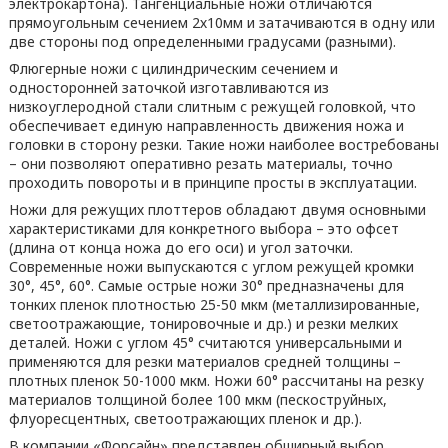
электрокартона). Тангенциальные ножи отличаются
прямоугольным сечением 2х10мм и затачиваются в одну или
две стороны под определенными градусами (разными).
Флюгерные ножи с цилиндрическим сечением и
односторонней заточкой изготавливаются из
низкоуглеродной стали слитным с режущей головкой, что
обеспечивает единую направленность движения ножа и
головки в сторону резки. Такие ножи наиболее востребованы
– они позволяют оперативно резать материалы, точно
проходить повороты и в принципе просты в эксплуатации.
Ножи для режущих плоттеров обладают двумя основными
характеристиками для конкретного выбора – это офсет
(длина от конца ножа до его оси) и угол заточки.
Современные ножи выпускаются с углом режущей кромки
30°, 45°, 60°. Самые острые ножи 30° предназначены для
тонких пленок плотностью 25-50 мкм (металлизированные,
светоотражающие, тонировочные и др.) и резки мелких
деталей. Ножи с углом 45° считаются универсальными и
применяются для резки материалов средней толщины –
плотных пленок 50-1000 мкм. Ножи 60° рассчитаны на резку
материалов толщиной более 100 мкм (пескоструйных,
флуоресцентных, светоотражающих пленок и др.).
В компании «Форсайн» представлен обширный выбор