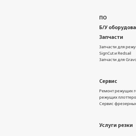
ПО
Б/У оборудов
Запчасти
Запчасти для реж
SignCut и Redsail
Запчасти для Grav
Сервис
Ремонт режущих г
режущих плоттер
Сервис фрезерных
Услуги резки