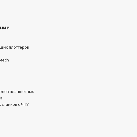
ание
ущих плоттеров
otech
олов планшетных
ов
 станков с ЧПУ