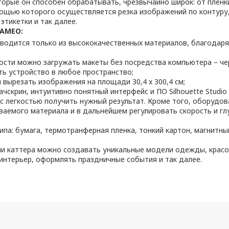
оторые он способен обрабатывать, чрезвычайно широк: от пленк
ощью которого осуществляется резка изображений по контуру,
этикетки и так далее.
CAMEO:
водится только из высококачественных материалов, благодар
ости можно загружать макеты без посредства компьютера – чер
ть устройство в любое пространство;
 вырезать изображения на площади 30,4 x 300,4 см;
чскрин, интуитивно понятный интерфейс и ПО Silhouette Studi
 с легкостью получить нужный результат. Кроме того, оборудов
ваемого материала и в дальнейшем регулировать скорость и г
па: бумага, термотранферная пленка, тонкий картон, магнитны
и каттера можно создавать уникальные модели одежды, красоч
интерьер, оформлять праздничные события и так далее.