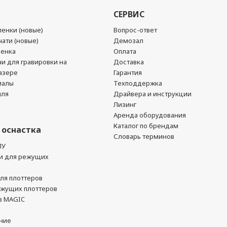
СЕРВИС
енки (новые)
Вопрос-ответ
ати (новые)
Демозал
ленка
Оплата
чи для гравировки на
Доставка
азере
Гарантия
иалы
Техподдержка
йля
Драйвера и инструкции
Лизинг
Аренда оборудования
Каталог по брендам
 оснастка
Словарь терминов
ПУ
и для режущих
ля плоттеров
ежущих плоттеров
в MAGIC
ние