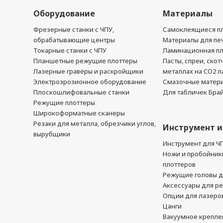
Оборудование
Материалы
Фрезерные станки с ЧПУ,
Самоклеящиеся пл
обрабатывающие центры
Материалы для печ
Токарные станки с ЧПУ
Ламинационная п
Планшетные режущие плоттеры
Пасты, спреи, скот
Лазерные гравёры и раскройщики
металлах на CO2 л
Электроэрозионное оборудование
Смазочные матер
Плоскошлифовальные станки
Для табличек Бра
Режущие плоттеры
Широкоформатные сканеры
Резаки для металла, обрезчики углов,
Инструмент и
вырубщики
Инструмент для Ч
Ножи и пробойник
плоттеров
Режущие головы д
Аксессуары для р
Опции для лазеро
Цанги
Вакуумное крепле