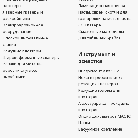
плоттеры
Ламинационная пленка
Лазерные гравёры и
Пасты, спреи, скотчи для
раскройщики
гравировки на металлах на
Электроэрозионное
CO2 лазере
оборудование
Смазочные материалы
Плоскошлифовальные
Для табличек Брайля
станки
Режущие плоттеры
Инструмент и
Широкоформатные сканеры
оснастка
Резаки для металла,
обрезчики углов,
Инструмент для ЧПУ
вырубщики
Ножи и пробойники для
режущих плоттеров
Режущие головы для
плоттеров
Аксессуары для режущих
плоттеров
Опции для лазеров MAGIC
Цанги
Вакуумное крепление