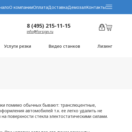
чало
О компании
Оплата
Доставка
Демозал
Контакты
8 (495) 215-11-15
info@forsign.ru
Услуги резки
Видео станков
Лизинг
енки помимо обычных бывают: транслюцентные,
формления автомобилей т.к. ее легко удалить не
на поверхности стекла электостатическими силами.