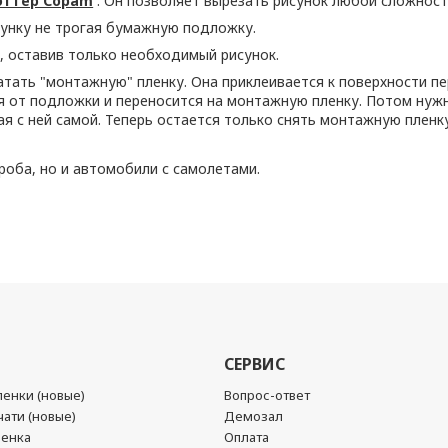
оттер Copam
. Он позволяет вырезать рисунок любой сложности
унку не трогая бумажную подложку.
 оставив только необходимый рисунок.
ать "монтажную" пленку. Она приклеивается к поверхности пе
 от подложки и переносится на монтажную пленку. Потом нужн
ая с ней самой. Теперь остается только снять монтажную пленк
оба, но и автомобили с самолетами.
СЕРВИС
енки (новые)
Вопрос-ответ
ати (новые)
Демозал
ленка
Оплата