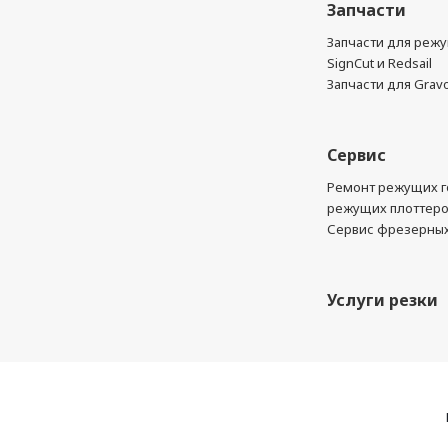
Запчасти
Запчасти для реж
SignCut и Redsail
Запчасти для Grav
Сервис
Ремонт режущих г
режущих плоттер
Сервис фрезерных
Услуги резки