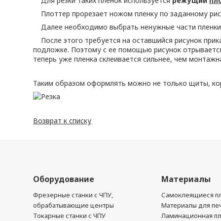
Для резки таких пленок используется
режущий
пл
Плоттер прорезает ножом пленку по заданному рис
Далее необходимо выбрать ненужные части пленки,
После этого требуется на оставшийся рисунок прикат
подложке. Поэтому с ее помощью рисунок отрывается
теперь уже пленка склеивается сильнее, чем монтажн
Таким образом оформлять можно не только щиты, кор
Возврат к списку
Оборудование
Материалы
Фрезерные станки с ЧПУ,
Самоклеящиеся пл
обрабатывающие центры
Материалы для печ
Токарные станки с ЧПУ
Ламинационная п