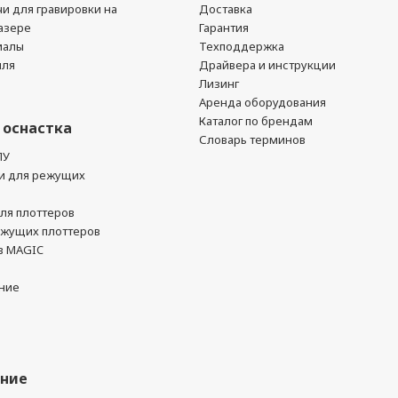
чи для гравировки на
Доставка
азере
Гарантия
иалы
Техподдержка
йля
Драйвера и инструкции
Лизинг
Аренда оборудования
Каталог по брендам
 оснастка
Словарь терминов
ПУ
и для режущих
ля плоттеров
ежущих плоттеров
в MAGIC
ние
ание