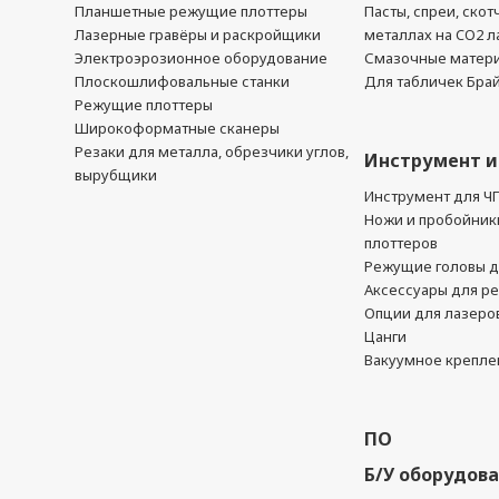
Планшетные режущие плоттеры
Пасты, спреи, скот
Лазерные гравёры и раскройщики
металлах на CO2 л
Электроэрозионное оборудование
Смазочные матер
Плоскошлифовальные станки
Для табличек Бра
Режущие плоттеры
Широкоформатные сканеры
Резаки для металла, обрезчики углов,
Инструмент и
вырубщики
Инструмент для Ч
Ножи и пробойник
плоттеров
Режущие головы д
Аксессуары для р
Опции для лазеро
Цанги
Вакуумное крепле
ПО
Б/У оборудов