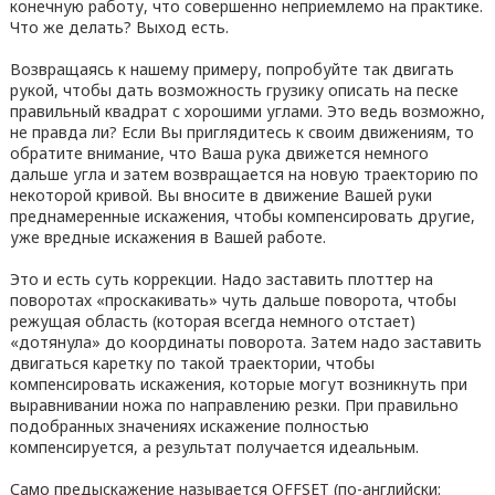
конечную работу, что совершенно неприемлемо на практике.
Что же делать? Выход есть.
Возвращаясь к нашему примеру, попробуйте так двигать
рукой, чтобы дать возможность грузику описать на песке
правильный квадрат с хорошими углами. Это ведь возможно,
не правда ли? Если Вы приглядитесь к своим движениям, то
обратите внимание, что Ваша рука движется немного
дальше угла и затем возвращается на новую траекторию по
некоторой кривой. Вы вносите в движение Вашей руки
преднамеренные искажения, чтобы компенсировать другие,
уже вредные искажения в Вашей работе.
Это и есть суть коррекции. Надо заставить плоттер на
поворотах «проскакивать» чуть дальше поворота, чтобы
режущая область (которая всегда немного отстает)
«дотянула» до координаты поворота. Затем надо заставить
двигаться каретку по такой траектории, чтобы
компенсировать искажения, которые могут возникнуть при
выравнивании ножа по направлению резки. При правильно
подобранных значениях искажение полностью
компенсируется, а результат получается идеальным.
Само предыскажение называется OFFSET (по-английски: