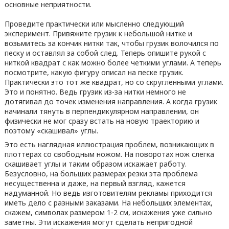
основные неприятности.
Проведите практически или мысленно следующий
эксперимент. Привяжите грузик к небольшой нитке и
возьмитесь за кончик нитки так, чтобы грузик волочился по
песку и оставлял за собой след. Теперь опишите рукой с
ниткой квадрат с как можно более четкими углами. А теперь
посмотрите, какую фигуру описал на песке грузик.
Практически это тот же квадрат, но со скругленными углами.
Это и понятно. Ведь грузик из-за нитки немного не
дотягивал до точек изменения направления. А когда грузик
начинали тянуть в перпендикулярном направлении, он
физически не мог сразу встать на новую траекторию и
поэтому «скашивал» углы.
Это есть наглядная иллюстрация проблем, возникающих в
плоттерах со свободным ножом. На поворотах нож слегка
скашивает углы и таким образом искажает работу.
Безусловно, на больших размерах резки эта проблема
несущественна и даже, на первый взгляд, кажется
надуманной. Но ведь изготовителям рекламы приходится
иметь дело с разными заказами. На небольших элементах,
скажем, символах размером 1-2 см, искажения уже сильно
заметны. Эти искажения могут сделать непригодной