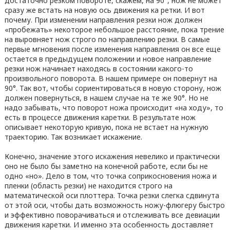
достаточно резком повороте, скажем, на 90°, нож не может
сразу же встать на новую ось движения ка ретки. И вот
почему. При изменении направления резки нож должен
«пробежать» некоторое небольшое расстояние, пока трение
на выровняет нож строго по направлению резки. В самые
первые мгновения после изменения направления он все еще
остается в предыдущем положении и новое направление
резки нож начинает находясь в состоянии какого-то
произвольного поворота. В нашем примере он повернут на
90°. Так вот, чтобы сориентироваться в новую сторону, нож
должен повернуться, в нашем случае на те же 90°. Но не
надо забывать, что поворот ножа происходит «на ходу», то
есть в процессе движения каретки. В результате нож
описывает некоторую кривую, пока не встает на нужную
траекторию. Так возникает искажение.
Конечно, значение этого искажения невелико и практически
оно не было бы заметно на конечной работе, если бы не
одно «но». Дело в том, что точка соприкосновения ножа и
пленки (область резки) не находится строго на
математической оси плоттера. Точка резки слегка сдвинута
от этой оси, чтобы дать возможность ножу-флюгеру быстро
и эффективно поворачиваться и отслеживать все девиации
движения каретки. И именно эта особенность доставляет