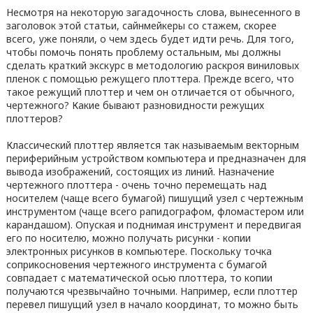
Несмотря на некоторую загадочность слова, вынесенного в
заголовок этой статьи, сайнмейкеры со стажем, скорее
всего, уже поняли, о чем здесь будет идти речь. Для того,
чтобы помочь понять проблему остальным, мы должны
сделать краткий экскурс в методологию раскроя виниловых
пленок с помощью режущего плоттера. Прежде всего, что
такое режущий плоттер и чем он отличается от обычного,
чертежного? Какие бывают разновидности режущих
плоттеров?
Классический плоттер является так называемым векторным
периферийным устройством компьютера и предназначен для
вывода изображений, состоящих из линий. Назначение
чертежного плоттера - очень точно перемещать над
носителем (чаще всего бумагой) пишущий узел с чертежным
инструментом (чаще всего рапидографом, фломастером или
карандашом). Опуская и поднимая инструмент и передвигая
его по носителю, можно получать рисунки - копии
электронных рисунков в компьютере. Поскольку точка
соприкосновения чертежного инструмента с бумагой
совпадает с математической осью плоттера, то копии
получаются чрезвычайно точными. Например, если плоттер
перевел пишущий узел в начало координат, то можно быть