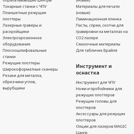
обрабатывающие центры
(новые)
Токарные станки с ЧПУ
Материалы для печати
Планшетные режущие
(новые)
плоттеры
Ламинационная пленка
Лазерные гравёры и
Пасты, спреи, скотчи для
раскройщики
гравировки на металлах на
Электроэрозионное
CO2 лазере
оборудование
Смазочные материалы
Плоскошлифовальные
Для табличек Брайля
станки
Режущие плоттеры
Инструмент и
Широкоформатные сканеры
оснастка
Резаки для металла,
обрезчики углов,
Инструмент для ЧПУ
вырубщики
Ножи и пробойники для
режущих плоттеров
Режущие головы для
плоттеров
Аксессуары для режущих
плоттеров
Опции для лазеров MAGIC
Цанги