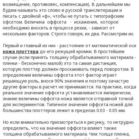
возмещение, противовес, компенсация). В дальнейшем мы
будем называть это слово в русской транслитерации и
писать с двойной «ф», чтобы не путать с типографским
офсетом. Величина оффсета - искажения, которое
необходимо вносить в процессе резки, - зависит от
нескольких факторов. Строго говоря, их два. Рассмотрим их.
Первый и главный из них - расстояние от математической оси
ножа плоттера
до его режущей кромки. В простейшем
случае (если принять толщину обрабатываемого материала -
пленки - бесконечно малой) это та самая дистанция,
которую плоттер должен проскакивать перед поворотом. В
определении величины оффсета этот фактор играет
решающую роль, внося 90% значения и поэтому зачастую
другие факторы в расчет не принимаются. На практике, когда
реальное значение оффсета устанавливается эмпирически,
знание величины оффсета ножа является отправной точкой
для экспериментов. Типичное значение оффсета ножей для
большинства плоттеров лежит в пределах 0.03 - 0.05 мм.
Но если внимательно присмотреться к рисунку, то нетрудно
определить, что на значение оффсета влияет также
толщина обрабатываемого материала. Чем толще пленка,