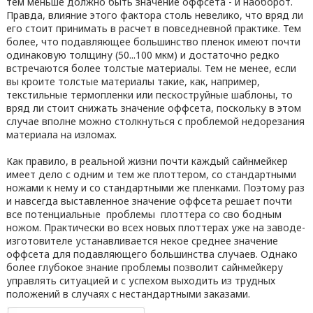
тем меньше должно быть значение оффсета - и наоборот.
Правда, влияние этого фактора столь невелико, что вряд ли
его стоит принимать в расчет в повседневной практике. Тем
более, что подавляющее большинство пленок имеют почти
одинаковую толщину (50...100 мкм) и достаточно редко
встречаются более толстые материалы. Тем не менее, если
вы кроите толстые материалы такие, как, например,
текстильные термопленки или пескоструйные шаблоны, то
вряд ли стоит снижать значение оффсета, поскольку в этом
случае вполне можно столкнуться с проблемой недорезания
материала на изломах.
Как правило, в реальной жизни почти каждый сайнмейкер
имеет дело с одним и тем же плоттером, со стандартными
ножами к нему и со стандартными же пленками. Поэтому раз
и навсегда выставленное значение оффсета решает почти
все потенциальные проблемы плоттера со сво бодным
ножом. Практически во всех новых плоттерах уже на заводе-
изготовителе устанавливается некое среднее значение
оффсета для подавляющего большинства случаев. Однако
более глубокое знание проблемы позволит сайнмейкеру
управлять ситуацией и с успехом выходить из трудных
положений в случаях с нестандартными заказами.