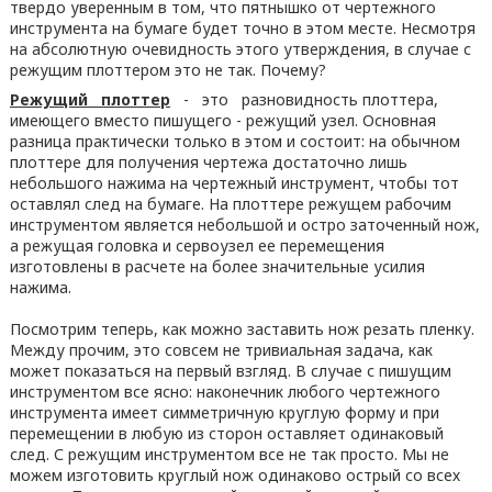
твердо уверенным в том, что пятнышко от чертежного
инструмента на бумаге будет точно в этом месте. Несмотря
на абсолютную очевидность этого утверждения, в случае с
режущим плоттером это не так. Почему?
Режущий плоттер
- это разновидность плоттера,
имеющего вместо пишущего - режущий узел. Основная
разница практически только в этом и состоит: на обычном
плоттере для получения чертежа достаточно лишь
небольшого нажима на чертежный инструмент, чтобы тот
оставлял след на бумаге. На плоттере режущем рабочим
инструментом является небольшой и остро заточенный нож,
а режущая головка и сервоузел ее перемещения
изготовлены в расчете на более значительные усилия
нажима.
Посмотрим теперь, как можно заставить нож резать пленку.
Между прочим, это совсем не тривиальная задача, как
может показаться на первый взгляд. В случае с пишущим
инструментом все ясно: наконечник любого чертежного
инструмента имеет симметричную круглую форму и при
перемещении в любую из сторон оставляет одинаковый
след. С режущим инструментом все не так просто. Мы не
можем изготовить круглый нож одинаково острый со всех