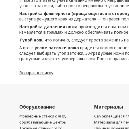
И все это в 99% случаев связанно именно с неправил
угол его заточки, либо просто неправильно установле
Настройка флюгерного (вращающегося в сторону
выступа режущего края из держателя — он равен поло
Настройка давления ножа
производится опытным п
измеряется в граммах и должно обеспечивать полное 
Тупой нож,
что логично, следует просто заменить на
А вот с
углом заточки ножа
придется немного повози
следует выбирать угол заточки. 30-градусные ножи п
градусные являются универсальными. Просто правиль
Возврат к списку
Оборудование
Материалы
Фрезерные станки с ЧПУ,
Самоклеящиеся пл
обрабатывающие центры
Материалы для печ
Токарные станки с ЧПУ
Ламинационная п