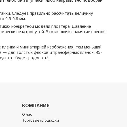
ит, либо он затупился, либо неправильно подобран
айки. Следует правильно рассчитать величину
о 0,5-0,8 мм.
стиках конкретной модели плоттера. Давление
тически незатронутой. Это исключит замятие пленки!
ьше пленка и миниатюрней изображения, тем меньший
е — для толстых флоков и трансферных пленок, 45-
зультат будет радовать!
КОМПАНИЯ
О нас
Торговые площадки