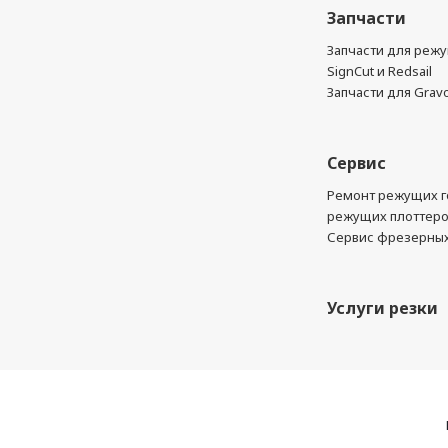
Запчасти
Запчасти для реж
SignCut и Redsail
Запчасти для Grav
Сервис
Ремонт режущих г
режущих плоттер
Сервис фрезерных
Услуги резки