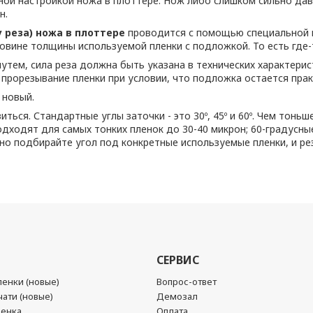
ьной настройкой ножа в плоттере. Нож либо слишком сильно дав
н.
 реза) ножа в плоттере
проводится с помощью специальной г
вине толщины используемой пленки с подложкой. То есть где-т
утем, сила реза должна быть указана в технических характери
прорезывание пленки при условии, что подложка остается прак
 новый.
ться. Стандартные углы заточки - это 30º, 45º и 60º. Чем тон
одходят для самых тонких пленок до 30-40 микрон; 60-градусны
но подбирайте угол под конкретные используемые пленки, и ре
СЕРВИС
енки (новые)
Вопрос-ответ
ати (новые)
Демозал
ленка
Оплата