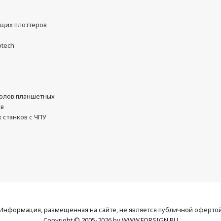
ущих плоттеров
otech
олов планшетных
ов
 станков с ЧПУ
Информация, размещенная на сайте, не является публичной оферто
Copyright © 2005-2026 by WWW.FORSIGN.RU