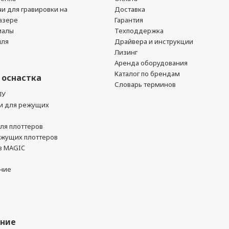
чи для гравировки на
Доставка
азере
Гарантия
иалы
Техподдержка
йля
Драйвера и инструкции
Лизинг
Аренда оборудования
Каталог по брендам
 оснастка
Словарь терминов
ПУ
и для режущих
ля плоттеров
ежущих плоттеров
в MAGIC
ние
ание