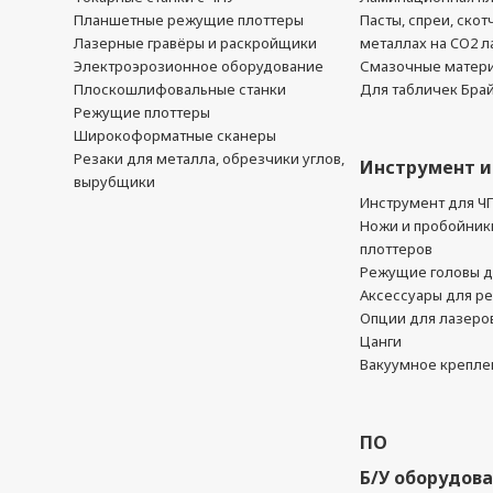
Планшетные режущие плоттеры
Пасты, спреи, скот
Лазерные гравёры и раскройщики
металлах на CO2 л
Электроэрозионное оборудование
Смазочные матер
Плоскошлифовальные станки
Для табличек Бра
Режущие плоттеры
Широкоформатные сканеры
Резаки для металла, обрезчики углов,
Инструмент и
вырубщики
Инструмент для Ч
Ножи и пробойник
плоттеров
Режущие головы д
Аксессуары для р
Опции для лазеро
Цанги
Вакуумное крепле
ПО
Б/У оборудов