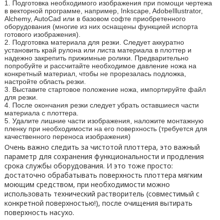
Подготовка необходимого изображения при помощи чертежа
в векторной программе, например, Inkscape, AdobeIllustrator,
Alchemy, AutoCad или в базовом софте приобретенного
оборудования (многие из них оснащены функцией испорта
готового изображения).
Подготовка материала для резки. Следует аккуратно
установить край рулона или листа материала в плоттер и
надежно закрепить прижимные ролики. Предварительно
попробуйте и рассчитайте необходимое давление ножа на
конкретный материал, чтобы не прорезалась подложка,
настройте область резки.
Выставите стартовое положение ножа, импортируйте файл
для резки.
После окончания резки следует убрать оставшиеся части
материала с плоттера.
Удалите лишние части изображения, наложите монтажную
пленку при необходимости на его поверхность (требуется для
качественного переноса изображения)
Очень важно следить за чистотой плоттера, это важный
параметр для сохранения функциональности и продления
срока службы оборудования. И это тоже просто:
достаточно обрабатывать поверхность плоттера мягким
моющим средством, при необходимости можно
использовать технический растворитель (совместимый с
конкретной поверхностью!), после очищения вытирать
поверхность насухо.