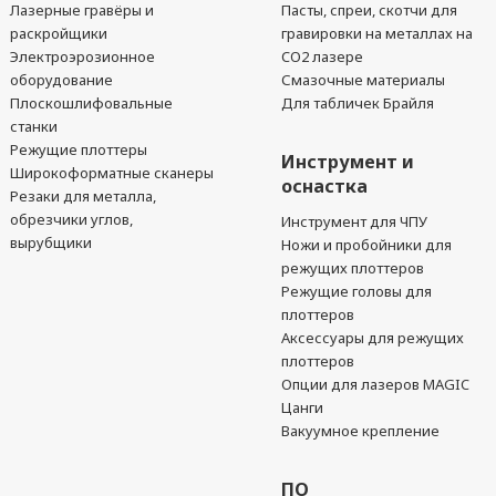
Лазерные гравёры и
Пасты, спреи, скотчи для
раскройщики
гравировки на металлах на
Электроэрозионное
CO2 лазере
оборудование
Смазочные материалы
Плоскошлифовальные
Для табличек Брайля
станки
Режущие плоттеры
Инструмент и
Широкоформатные сканеры
оснастка
Резаки для металла,
обрезчики углов,
Инструмент для ЧПУ
вырубщики
Ножи и пробойники для
режущих плоттеров
Режущие головы для
плоттеров
Аксессуары для режущих
плоттеров
Опции для лазеров MAGIC
Цанги
Вакуумное крепление
ПО