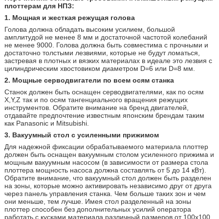
плоттерам для НПЗ:
1. Мощная и жесткая режущая голова
Голова должна обладать высоким усилием, большой
амплитудой не менее 8 мм и достаточной частотой колебаний
не менее 9000. Голова должна быть совместима с прочными и
достаточно толстыми лезвиями, которые не будут ломаться,
застревая в плотных и вязких материалах в идеале это лезвия с
цилиндрическим хвостовиком диаметром D=6 или D=8 мм.
2. Мощные серводвигатели по всем осям станка
Станок должен быть оснащен серводвигателями, как по осям
X,Y,Z так и по осям тангенциального вращения режущих
инструментов. Обратите внимание на бренд двигателей,
отдавайте предпочтение известным японским брендам таким
как Panasonic и Mitsubishi.
3. Вакуумный стол с усиленными прижимом
Для надежной фиксации обрабатываемого материала плоттер
должен быть оснащен вакуумным столом усиленного прижима и
мощным вакуумным насосом (в зависимости от размера стола
плоттера мощность насоса должна составлять от 5 до 14 кВт).
Обратите внимание, что вакуумный стол должен быть разделен
на зоны, которые можно активировать независимо друг от друга
через панель управления станка. Чем больше таких зон и чем
они меньше, тем лучше. Имея стол разделенный на зоны
плоттер способен без дополнительных усилий оператора
работать с кусками материала различный размеров от 100х100