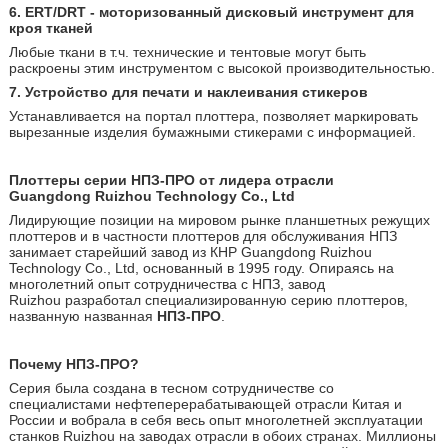
6. ERT
/DRT
- моторизованный дисковый
инструмент
для
кроя тканей
Любые ткани в т.ч. технические и тентовые могут быть
раскроены этим инструментом с высокой производительностью.
7. Устройство для печати и наклеивания стикеров
Устанавливается на портал плоттера, позволяет маркировать
вырезанные изделия бумажными стикерами с информацией.
Плоттеры серии НПЗ-ПРО от лидера отрасли
Guangdong
Ruizhou
Technology Co., Ltd
Лидирующие позиции на мировом рынке планшетных режущих
плоттеров и в частности плоттеров для обслуживания НПЗ
занимает старейший завод из КНР Guangdong Ruizhou
Technology Co., Ltd, основанный в 1995 году. Опираясь на
многолетний опыт сотрудничества с НПЗ, завод
Ruizhou разработал специализированную серию плоттеров,
названную названная
НПЗ-ПРО
.
Почему НПЗ-ПРО?
Серия была создана в тесном сотрудничестве со
специалистами нефтеперерабатывающей отрасли Китая и
России и вобрала в себя весь опыт многолетней эксплуатации
станков Ruizhou на заводах отрасли в обоих странах. Миллионы