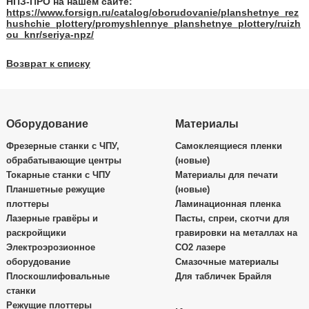
НПЗ-ПРО на нашем сайте:
https://www.forsign.ru/catalog/oborudovanie/planshetnye_rez
hushchie_plottery/promyshlennye_planshetnye_plottery/ruizh
ou_knr/seriya-npz/
Возврат к списку
Оборудование
Материалы
Фрезерные станки с ЧПУ,
Самоклеящиеся пленки
обрабатывающие центры
(новые)
Токарные станки с ЧПУ
Материалы для печати
Планшетные режущие
(новые)
плоттеры
Ламинационная пленка
Лазерные гравёры и
Пасты, спреи, скотчи для
раскройщики
гравировки на металлах на
Электроэрозионное
CO2 лазере
оборудование
Смазочные материалы
Плоскошлифовальные
Для табличек Брайля
станки
Режущие плоттеры