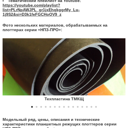
Тематический плейлист на Youtube:
https://youtube.com/playlist?
list=PLrNpAWJPL_gr1jxEhqkggrMy_Lu-
1j9S2&si=D3k1feFGCHoOV9_z
Фото нескольких материалов, обрабатываемых на
плоттерах серии «НПЗ-ПРО»
:
Техпластина ТМКЩ
Модельный ряд, цены, описания и технические
характеристики планшетных режущих плоттеров серии