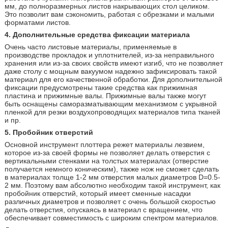
мм, до полноразмерных листов накрывающих стол целиком.
Это позволит вам сэкономить, работая с обрезками и малыми
форматами листов.
4. Дополнительные средства фиксации материала
Очень часто листовые материалы, применяемые в
производстве прокладок и уплотнителей, из-за неправильного
хранения или из-за своих свойств имеют изгиб, что не позволяет
даже столу с мощным вакуумом надежно зафиксировать такой
материал для его качественной обработки. Для дополнительной
фиксации предусмотрены такие средства как прижимная
пластина и прижимные валы. Прижимные валы также могут
быть оснащены саморазматывающим механизмом с укрывной
пленкой для резки воздухопроводящих материалов типа тканей
и пр.
5. Пробойник отверстий
Основной инструмент плоттера режет материалы лезвием,
которое из-за своей формы не позволяет делать отверстия с
вертикальными стенками на толстых материалах (отверстие
получается немного коническим), также нож не сможет сделать
в материалах толще 1-2 мм отверстия малых диаметров D=0.5-
2 мм. Поэтому вам абсолютно необходим такой инструмент, как
пробойник отверстий, который имеет сменные насадки
различных диаметров и позволяет с очень большой скоростью
делать отверстия, опускаясь в материал с вращением, что
обеспечивает совместимость с широким спектром материалов.