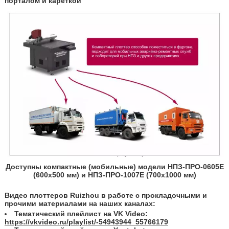
порталом и кареткой
Доступны компактные (мобильные) модели НПЗ-ПРО-0605E
(600x500 мм) и НПЗ-ПРО-1007E (700x1000 мм)
Видео плоттеров
Ruizhou
в
работе с прокладочными и
прочими материалами
на наш
их
канал
ах
:
Тематический плейлист на VK Video:
https://vkvideo.ru/playlist/-54943944_55766179