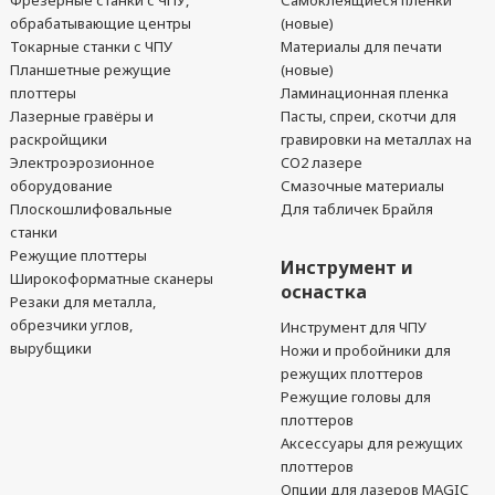
Фрезерные станки с ЧПУ,
Самоклеящиеся пленки
обрабатывающие центры
(новые)
Токарные станки с ЧПУ
Материалы для печати
Планшетные режущие
(новые)
плоттеры
Ламинационная пленка
Лазерные гравёры и
Пасты, спреи, скотчи для
раскройщики
гравировки на металлах на
Электроэрозионное
CO2 лазере
оборудование
Смазочные материалы
Плоскошлифовальные
Для табличек Брайля
станки
Режущие плоттеры
Инструмент и
Широкоформатные сканеры
оснастка
Резаки для металла,
обрезчики углов,
Инструмент для ЧПУ
вырубщики
Ножи и пробойники для
режущих плоттеров
Режущие головы для
плоттеров
Аксессуары для режущих
плоттеров
Опции для лазеров MAGIC