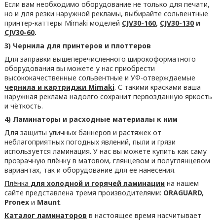
Если вам необходимо оборудование не только для печати,
но и для резки наружной рекламы, выбирайте сольвентные
принтер-каттеры Mimaki моделей
CJV30-160
,
CJV30-130
и
CJV30-60
.
3) Чернила для принтеров и плоттеров
Для заправки вышеперечисленного широкоформатного
оборудования вы можете у нас приобрести
высококачественные сольвентные и УФ-отверждаемые
чернила и картриджи Mimaki
. С такими красками ваша
наружная реклама надолго сохранит первозданную яркость
и чёткость.
4) Ламинаторы и расходные материалы к ним
Для защиты уличных баннеров и растяжек от
неблагоприятных погодных явлений, пыли и грязи
используется ламинация. У нас вы можете купить как саму
прозрачную плёнку в матовом, глянцевом и полуглянцевом
вариантах, так и оборудование для её нанесения.
Плёнка
для холодной и горячей ламинации
на нашем
сайте представлена тремя производителями:
ORAGUARD,
Pronex
и
Maunt
.
Каталог ламинаторов
в настоящее время насчитывает