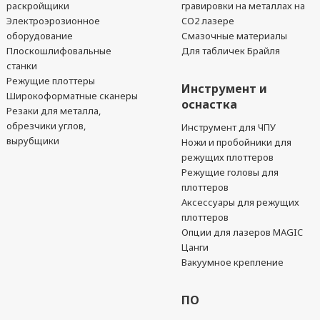
раскройщики
гравировки на металлах на
Электроэрозионное
CO2 лазере
оборудование
Смазочные материалы
Плоскошлифовальные
Для табличек Брайля
станки
Режущие плоттеры
Инструмент и
Широкоформатные сканеры
оснастка
Резаки для металла,
обрезчики углов,
Инструмент для ЧПУ
вырубщики
Ножи и пробойники для
режущих плоттеров
Режущие головы для
плоттеров
Аксессуары для режущих
плоттеров
Опции для лазеров MAGIC
Цанги
Вакуумное крепление
ПО