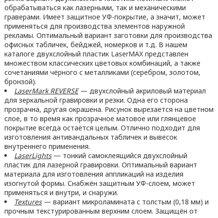
обрабатываться как лазерными, так и механическими
граверами. Имеет защитное УФ-покрытие, а значит, может
применяться для производства элементов наружной
рекламы. Оптимальный вариант заготовки для производства
офисных табличек, бейджей, номерков и т.д. В нашем
каталоге двухслойный пластик LaserMAX представлен
множеством классических цветовых комбинаций, а также
сочетаниями чёрного с металликами (серебром, золотом,
бронзой).
LaserMark REVERSE
— двухслойный акриловый материал
для зеркальной гравировки и резки. Одна его сторона
прозрачна, другая окрашена. Рисунок вырезается на цветном
слое, в то время как прозрачное матовое или глянцевое
покрытие всегда остаётся целым. Отлично подходит для
изготовления антивандальных табличек и вывесок
внутреннего применения.
LaserLights
— тонкий самоклеящийся двухслойный
пластик для лазерной гравировки. Оптимальный вариант
материала для изготовления аппликаций на изделия
изогнутой формы. Снабжён защитным УФ-слоем, может
применяться и внутри, и снаружи.
Textures
— вариант микроламината с толстым (0,18 мм) и
прочным текстурированным верхним слоем. Защищён от