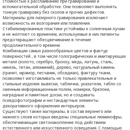
стойкостью к расслаиванию при гравировании и
вспомогательной обработке. Они позволяют выполнять
тонкую гравировку без сколов и прочих дефектов.
Материалы для лазерного гравирования исключают
возможность их возгорания или плавления.
Стабилизированные пластики устойчивы к солнечным лучам
и не желтеют со временем, используемые в них пигменты
предотвращают обесцвечивание в течение
продолжительного времени.
Комбинации самых разнообразных цветов и фактур
поверхностей , в том числе голографических и имитирующих
металл (золото, серебро, бронзу, медь, латунь, сталь,
никель, титан, алюминий), дерево, натуральный камень
(гранит, мрамор, песчаник, обсидиан), фактуру ткани,
позволяют изготавливать не только привлекательные и
стильные изделия: вывески, таблички, указатели, табло со
сменным информационным полем, номерки, брелоки,
наградные и памятные доски, но и создавать
псевдофотографии и нестандартные элементы
декоративного оформления интерьеров.
Существуют также материалы, в состав верхнего или
нижнего слоев которых введены специальные люминофры,
обеспечивающие светонакопление под действием
естественного или искусственного освещения. С помощью