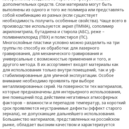
дополнительных средств. Слои материала могут быть
выполнены из одного и того же полимера или представлять
собой комбинацию из разных (если существует
необходимость получить особенные свойства). Чаще всего в
производстве используются: акрил (ПММА), сополимер
акрилонитрила, бутадиена и стирола (АБС), реже –
поливинилхлорид (ПВХ) и полистирол (ПС).
Многослойные пластики условно можно разделить на три
группы по способу их обработки: для лазерного
гравирования, для механического гравирования и
универсальные с возможностью применения и того, и
другого метода. В их ассортимент входят материалы как
для использования только внутри помещений, так и уф-
стабилизированные для уличной эксплуатации. Особое
внимание необходимо проявлять при выборе
металлизированных серий. На поверхности тех материалов,
которые предназначены для интерьерного использования,
вне помещений под действием негативных атмосферных
факторов – влажности и перепадов температур, за короткий
срок проявляются неустранимые дефекты (эффект старого
зеркала), не допускающие дальнейшего использования.
Большинство материалов, представленных на российском
рынке, обладает высоким качеством и характеризуется