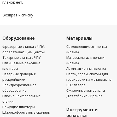
пленок нет.
Возврат к списку
Оборудование
Материалы
Фрезерные станки с ЧПУ,
Самоклеящиеся пленки
обрабатывающие центры
(новые)
Токарные станки с ЧПУ
Материалы для печати
Планшетные режущие
(новые)
плоттеры
Ламинационная пленка
Лазерные гравёры и
Пасты, спреи, скотчи для
раскройщики
гравировки на металлах на
Электроэрозионное
CO2 лазере
оборудование
Смазочные материалы
Плоскошлифовальные
Для табличек Брайля
станки
Режущие плоттеры
Инструмент и
Широкоформатные сканеры
оснастка