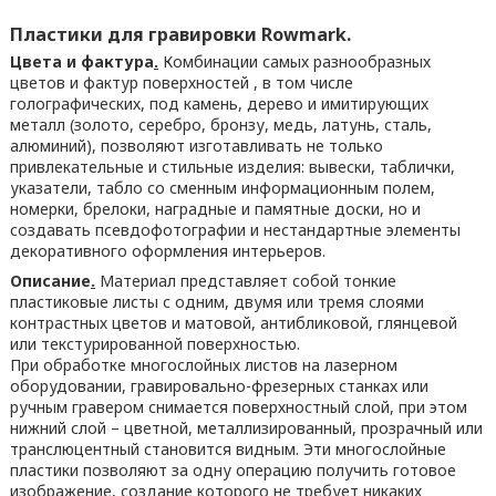
Пластики для гравировки Rowmark.
Цвета и фактура
.
Комбинации самых разнообразных
цветов и фактур поверхностей , в том числе
голографических, под камень, дерево и имитирующих
металл (золото, серебро, бронзу, медь, латунь, сталь,
алюминий), позволяют изготавливать не только
привлекательные и стильные изделия: вывески, таблички,
указатели, табло со сменным информационным полем,
номерки, брелоки, наградные и памятные доски, но и
создавать псевдофотографии и нестандартные элементы
декоративного оформления интерьеров.
Описание
.
Материал представляет собой тонкие
пластиковые листы с одним, двумя или тремя слоями
контрастных цветов и матовой, антибликовой, глянцевой
или текстурированной поверхностью.
При обработке многослойных листов на лазерном
оборудовании, гравировально-фрезерных станках или
ручным гравером снимается поверхностный слой, при этом
нижний слой – цветной, металлизированный, прозрачный или
транслюцентный становится видным. Эти многослойные
пластики позволяют за одну операцию получить готовое
изображение, создание которого не требует никаких