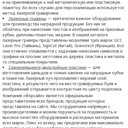
и на приклеиваемую к ней металлическую или пластиковую
плакетку. Во всех случаях для персонализации используется
метод лазерной гравировки.
Лазерные граверы
— критически важное оборудование
для производства наградной продукции. Без них не
обойтись при нанесении текстов и изображений на призовые
кубки, дипломы-плакетки, медали. В нашем каталоге
лазерные граверы представлены моделями трёх марок: GCC
Laser Pro (Тайвань), SignCut (Китай), Gravotech (Франция). Все
они отлично сплавляются с задачами нанесения символов и
графики на плоские заготовки из дерева, пластика и металла
со специальным покрытием.
Самоклеящиеся двухслойные пластики
— для
изготовления шильдов и тонких наклеек на наградные кубки
и плакетки. Лазерный луч проплавляет верхний слой
пластика, в результате чего на месте гравируемых букв и
изображений открывается контрастная по цвету подложка.
Компания «Форсайн» является официальным
представителем всех брендов, продукция которых
представлена на сайте. Мы сотрудничаем напрямую с
производителями и можем поручиться за подлинность и
высокое качество оборудования и расходных материалов
всех марок. Плюс ко всему, мы предлагаем вам максимально