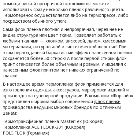
помощи липкой прозрачной подложки вы можете
использовать сразу несколько пленок различного цвета.
Термоперенос осуществляется либо на термопрессе, либо
посредством обычного утюга.
Сама флок пленка плотная и непрозрачная, через нее не
видна структура или цвет ткани. Позволяет работать с
любыми тканями — хлопком, вискозой, льном, смесовыми
материалами, натуральной и синтетической шерстью! При
этом первозданный бархатистый эффект нанесенной пленки
сохраняется более 50 стирок! А после первой стирки флок
принт становится более объемным и ровным. У изделия с
нанесенным флок принтом нет никаких ограничений по
глажке.
В настоящее время термопленка флок применяется для
изготовления одежды, аксессуаров, маркировки изделий и
производства сувенирной продукции. В компании «Форсайн»
представлен широкий выбор современной
флок пленки
производства ведущих мировых брендов по отличным
ценам:
Термотрансферная плёнка MasterTex (Ю.Корея)
Термопленка ACE FLOCK-301 (Ю.Корея)
POLI-FLOK (Германия)