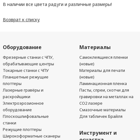
В наличии все цвета радуги и различные размеры!
Возврат к списку
Оборудование
Материалы
Фрезерные станки с ЧПУ,
Самоклеящиеся пленки
обрабатывающие центры
(новые)
Токарные станки с ЧПУ
Материалы для печати
Планшетные режущие
(новые)
плоттеры
Ламинационная пленка
Лазерные гравёры и
Пасты, спреи, скотчи для
раскройщики
гравировки на металлах на
Электроэрозионное
CO2 лазере
оборудование
Смазочные материалы
Плоскошлифовальные
Для табличек Брайля
станки
Режущие плоттеры
Инструмент и
Широкоформатные сканеры
оснастка