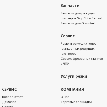
Запчасти
Запчасти для режущих
плоттеров SignCut и Redsail
Запчасти для Gravotech
Сервис
Ремонт режущих голов
планшетных режущих
плоттеров
Сервис фрезерных станков
с ЧПУ
Услуги резки
СЕРВИС
КОМПАНИЯ
Вопрос-ответ
О нас
Демозал
Торговые площадки
Оплата