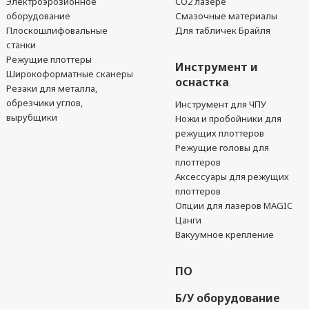
Электроэрозионное
CO2 лазере
оборудование
Смазочные материалы
Плоскошлифовальные
Для табличек Брайля
станки
Режущие плоттеры
Инструмент и
Широкоформатные сканеры
оснастка
Резаки для металла,
обрезчики углов,
Инструмент для ЧПУ
вырубщики
Ножи и пробойники для
режущих плоттеров
Режущие головы для
плоттеров
Аксессуары для режущих
плоттеров
Опции для лазеров MAGIC
Цанги
Вакуумное крепление
ПО
Б/У оборудование