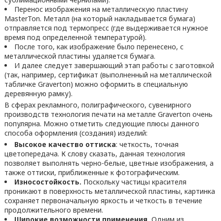
Перенос изображения на металлическую пластину
MasterTon. Металл (на который накладывается бумага)
отправляется под термопресс (где выдерживается нужное
время под определенной температурой).
После того, как изображение было перенесено, с
металлической пластины удаляется бумага.
И далее следует завершающий этап работы с заготовкой
(так, например, сертификат (выполненный на металлической
табличке Graverton) можно оформить в специальную
деревянную рамку).
В сферах рекламного, полиграфического, сувенирного
производств технология печати на металле Graverton очень
популярна. Можно отметить следующие плюсы данного
способа оформления (создания) изделий:
Высокое качество оттиска
: четкость, точная
цветопередача. К слову сказать, данная технология
позволяет выполнять черно-белые, цветные изображения, а
также оттиски, приближенные к фотографическим.
Износостойкость.
Поскольку частицы красителя
проникают в поверхность металлической пластины, картинка
сохраняет первоначальную яркость и четкость в течение
продолжительного времени.
Широкие возможности применения.
Одним из