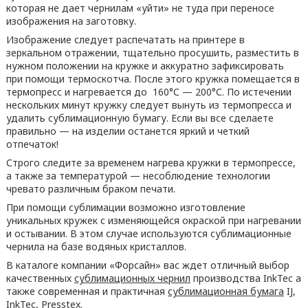
которая не дает чернилам «уйти» не туда при переносе
изображения на заготовку.
Изображение следует распечатать на принтере в
зеркальном отражении, тщательно просушить, разместить в
нужном положении на кружке и аккуратно зафиксировать
при помощи термоскотча. После этого кружка помещается в
термопресс и нагревается до 160°С — 200°С. По истечении
нескольких минут кружку следует вынуть из термопресса и
удалить сублимационную бумагу. Если вы все сделаете
правильно — на изделии останется яркий и четкий
отпечаток!
Строго следите за временем нагрева кружки в термопрессе,
а также за температурой — несоблюдение технологии
чревато различным браком печати.
При помощи сублимации возможно изготовление
уникальных кружек с изменяющейся окраской при нагревании
и остывании. В этом случае используются сублимационные
чернила на базе водяных кристаллов.
В каталоге компании «Форсайн» вас ждет отличный выбор
качественных
сублимационных чернил
производства InkTec а
также современная и практичная
сублимационная бумага
IJ,
InkTec, Presstex.