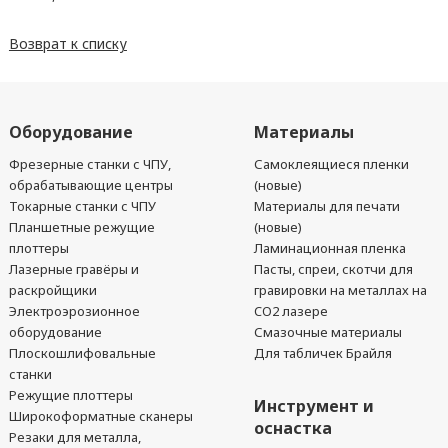
Возврат к списку
Оборудование
Материалы
Фрезерные станки с ЧПУ,
Самоклеящиеся пленки
обрабатывающие центры
(новые)
Токарные станки с ЧПУ
Материалы для печати
Планшетные режущие
(новые)
плоттеры
Ламинационная пленка
Лазерные гравёры и
Пасты, спреи, скотчи для
раскройщики
гравировки на металлах на
Электроэрозионное
CO2 лазере
оборудование
Смазочные материалы
Плоскошлифовальные
Для табличек Брайля
станки
Режущие плоттеры
Инструмент и
Широкоформатные сканеры
оснастка
Резаки для металла,