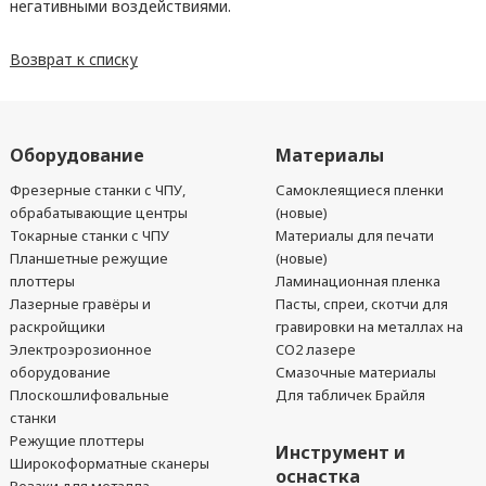
негативными воздействиями.
Возврат к списку
Оборудование
Материалы
Фрезерные станки с ЧПУ,
Самоклеящиеся пленки
обрабатывающие центры
(новые)
Токарные станки с ЧПУ
Материалы для печати
Планшетные режущие
(новые)
плоттеры
Ламинационная пленка
Лазерные гравёры и
Пасты, спреи, скотчи для
раскройщики
гравировки на металлах на
Электроэрозионное
CO2 лазере
оборудование
Смазочные материалы
Плоскошлифовальные
Для табличек Брайля
станки
Режущие плоттеры
Инструмент и
Широкоформатные сканеры
оснастка