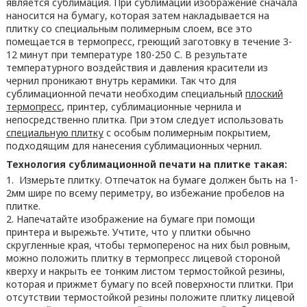
является сублимация. При сублимации изображение сначала
наносится на бумагу, которая затем накладывается на
плитку со специальным полимерным слоем, все это
помещается в термопресс, греющий заготовку в течение 3-
12 минут при температуре 180-250 С. В результате
температурного воздействия и давления красители из
чернил проникают внутрь керамики. Так что для
сублимационной печати необходим специальный
плоский
термопресс
, принтер, сублимационные чернила и
непосредственно плитка. При этом следует использовать
специальную плитку
с особым полимерным покрытием,
подходящим для нанесения сублимационных чернил.
Технология сублимационной печати на плитке такая:
Измерьте плитку. Отпечаток на бумаге должен быть на 1-
2мм шире по всему периметру, во избежание пробелов на
плитке.
Напечатайте изображение на бумаге при помощи
принтера и вырежьте. Учтите, что у плитки обычно
скругленные края, чтобы термоперенос на них был ровным,
можно положить плитку в термопресс лицевой стороной
кверху и накрыть ее тонким листом термостойкой резины,
которая и прижмет бумагу по всей поверхности плитки. При
отсутствии термостойкой резины положите плитку лицевой